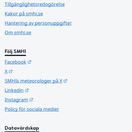
Tillgänglighetsredogörelse
Kakor på smhi.se
Hantering av personuppgifter
Om smhi.se
Följ SMHI
Länk till annan webbplats.
Facebook
Länk till annan webbplats.
X
Länk till annan webbplats.
SMHIs meteorologer på X
Länk till annan webbplats.
Linkedin
Länk till annan webbplats.
Instagram
Policy för sociala medier
Datavärdskap