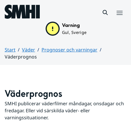
Hoppa till sidans innehåll
Meny
Varning
Gul, Sverige
Start
Väder
Prognoser och varningar
Väderprognos
Huvudinnehåll
Väderprognos
SMHI publicerar väderfilmer måndagar, onsdagar och 
fredagar. Eller vid särskilda väder- eller 
varningssituationer.