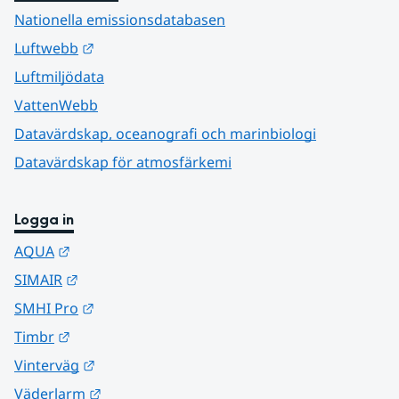
Nationella emissionsdatabasen
Länk till annan webbplats.
Luftwebb
Luftmiljödata
VattenWebb
Datavärdskap, oceanografi och marinbiologi
Datavärdskap för atmosfärkemi
Logga in
Länk till annan webbplats.
AQUA
Länk till annan webbplats.
SIMAIR
Länk till annan webbplats.
SMHI Pro
Länk till annan webbplats.
Timbr
Länk till annan webbplats.
Vinterväg
Länk till annan webbplats.
Väderlarm