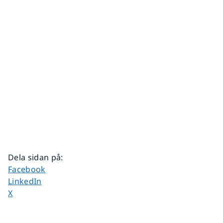
Dela sidan på
:
Dela sidan på
Facebook
Dela sidan på
LinkedIn
Dela sidan på
X