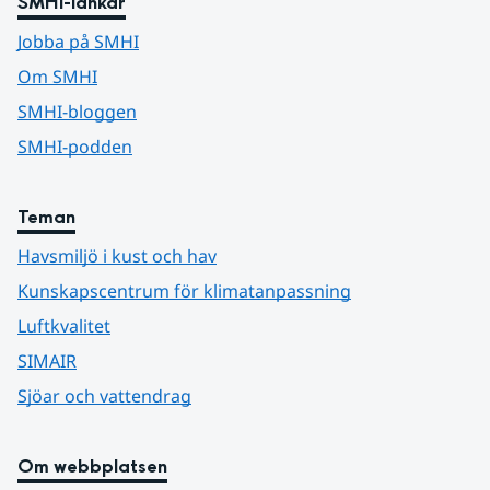
SMHI-länkar
Jobba på SMHI
Om SMHI
SMHI-bloggen
SMHI-podden
Teman
Havsmiljö i kust och hav
Kunskapscentrum för klimatanpassning
Luftkvalitet
SIMAIR
Sjöar och vattendrag
Om webbplatsen