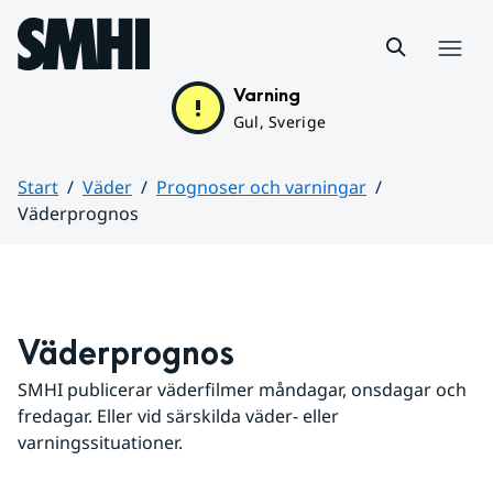
Hoppa till sidans innehåll
Meny
Varning
Gul, Sverige
Start
Väder
Prognoser och varningar
Väderprognos
Huvudinnehåll
Väderprognos
SMHI publicerar väderfilmer måndagar, onsdagar och 
fredagar. Eller vid särskilda väder- eller 
varningssituationer.