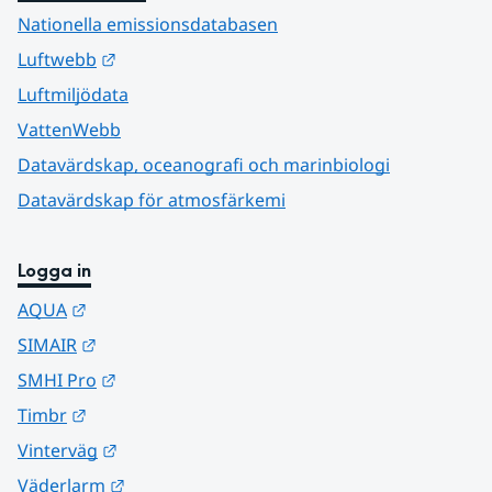
Nationella emissionsdatabasen
Länk till annan webbplats.
Luftwebb
Luftmiljödata
VattenWebb
Datavärdskap, oceanografi och marinbiologi
Datavärdskap för atmosfärkemi
Logga in
Länk till annan webbplats.
AQUA
Länk till annan webbplats.
SIMAIR
Länk till annan webbplats.
SMHI Pro
Länk till annan webbplats.
Timbr
Länk till annan webbplats.
Vinterväg
Länk till annan webbplats.
Väderlarm