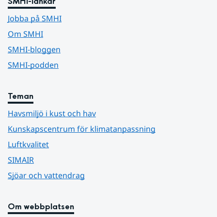
SMHI-länkar
Jobba på SMHI
Om SMHI
SMHI-bloggen
SMHI-podden
Teman
Havsmiljö i kust och hav
Kunskapscentrum för klimatanpassning
Luftkvalitet
SIMAIR
Sjöar och vattendrag
Om webbplatsen