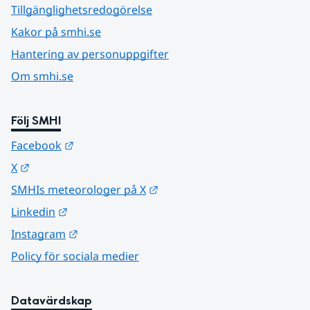
Tillgänglighetsredogörelse
Kakor på smhi.se
Hantering av personuppgifter
Om smhi.se
Följ SMHI
Länk till annan webbplats.
Facebook
Länk till annan webbplats.
X
Länk till annan webbplats.
SMHIs meteorologer på X
Länk till annan webbplats.
Linkedin
Länk till annan webbplats.
Instagram
Policy för sociala medier
Datavärdskap