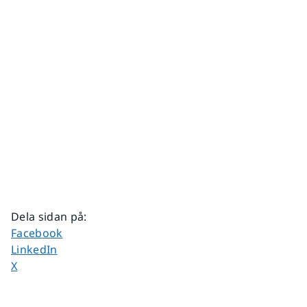
Dela sidan på
:
Dela sidan på
Facebook
Dela sidan på
LinkedIn
Dela sidan på
X