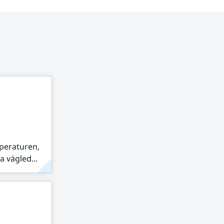
peraturen,
 vägled...