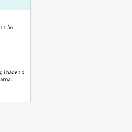
tifrån 
i både tid 
rarna.