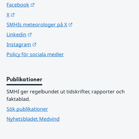
Länk till annan webbplats.
Facebook
Länk till annan webbplats.
X
Länk till annan webbplats.
SMHIs meteorologer på X
Länk till annan webbplats.
Linkedin
Länk till annan webbplats.
Instagram
Policy för sociala medier
Publikationer
SMHI ger regelbundet ut tidskrifter, rapporter och 
faktablad.
Sök publikationer
Nyhetsbladet Medvind