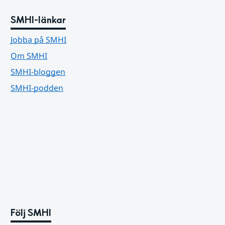
SMHI-länkar
Jobba på SMHI
Om SMHI
SMHI-bloggen
SMHI-podden
Följ SMHI