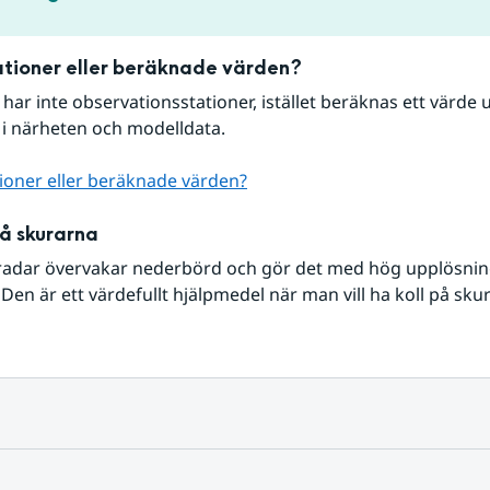
tioner eller beräknade värden?
r har inte observationsstationer, istället beräknas ett värde u
 i närheten och modelldata.
ioner eller beräknade värden?
på skurarna
radar övervakar nederbörd och gör det med hög upplösning 
Den är ett värdefullt hjälpmedel när man vill ha koll på sku