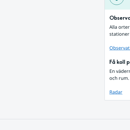
Observa
Alla orte
stationer
Observat
Få koll 
En väder
och rum. 
Radar