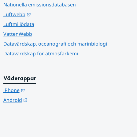
Nationella emissionsdatabasen
Länk till annan webbplats.
Luftwebb
Luftmiljödata
VattenWebb
Datavärdskap, oceanografi och marinbiologi
Datavärdskap för atmosfärkemi
Väderappar
Länk till annan webbplats.
iPhone
Länk till annan webbplats.
Android