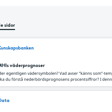
e sidor
Kunskapsbanken
MHIs väderprognoser
der egentligen vädersymbolen? Vad avser ”känns som”-tem
ka du förstå nederbördsprognosens procentsiffror? I denna
Data