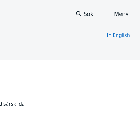
Sök
Meny
In English
 särskilda 