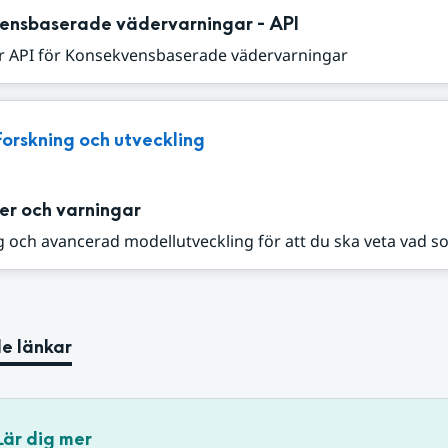
ensbaserade vädervarningar - API
r API för Konsekvensbaserade vädervarningar
Forskning och utveckling
er och varningar
 och avancerad modellutveckling för att du ska veta vad s
e länkar
Lär dig mer