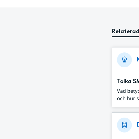
Relaterad
Tolka S
Vad bety
och hur s