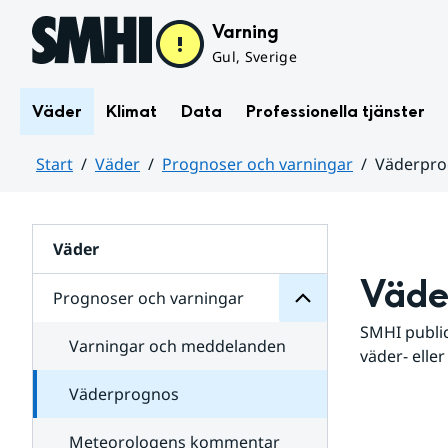
Hoppa till sidans innehåll
Varning
Gul, Sverige
Väder
Klimat
Data
Professionella tjänster
Start
Väder
Prognoser och varningar
Väderpr
varningar
och
Huvudinnehåll
Prognoser
för
Undersidor
Väder
Väde
Prognoser och varningar
SMHI public
Varningar och meddelanden
väder- eller
Väderprognos
Meteorologens kommentar