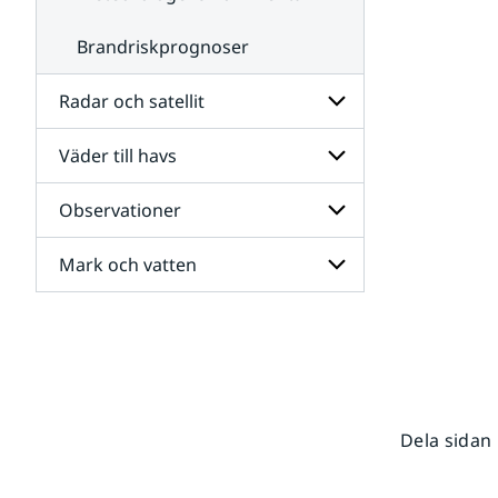
Brandriskprognoser
Radar och satellit
Väder till havs
Undersidor
för
Radar
Observationer
Undersidor
och
för
satellit
Väder
Mark och vatten
Undersidor
till
för
havs
Observationer
Undersidor
för
Mark
och
vatten
Dela sidan