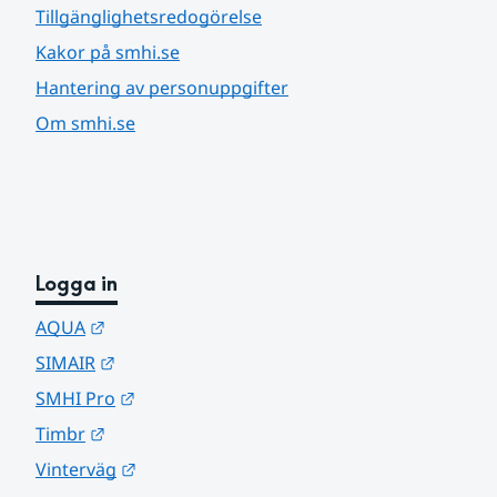
Tillgänglighetsredogörelse
Kakor på smhi.se
Hantering av personuppgifter
Om smhi.se
Logga in
Länk till annan webbplats.
AQUA
Länk till annan webbplats.
SIMAIR
Länk till annan webbplats.
SMHI Pro
Länk till annan webbplats.
Timbr
Länk till annan webbplats.
Vinterväg