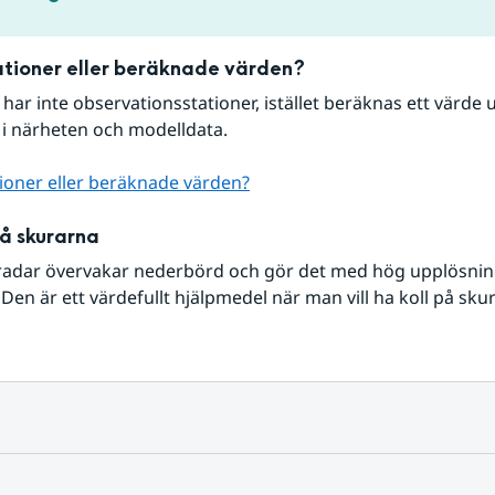
tioner eller beräknade värden?
r har inte observationsstationer, istället beräknas ett värde u
 i närheten och modelldata.
ioner eller beräknade värden?
på skurarna
radar övervakar nederbörd och gör det med hög upplösning 
Den är ett värdefullt hjälpmedel när man vill ha koll på sku