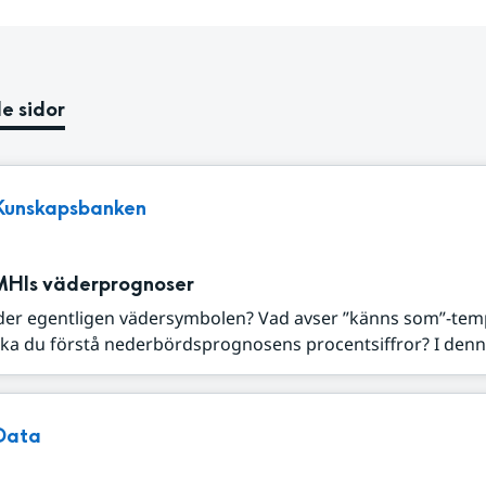
e sidor
Kunskapsbanken
MHIs väderprognoser
der egentligen vädersymbolen? Vad avser ”känns som”-tem
ka du förstå nederbördsprognosens procentsiffror? I denna
Data