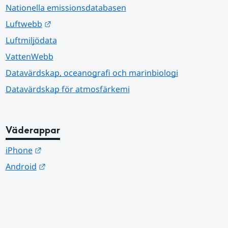
Nationella emissionsdatabasen
Länk till annan webbplats.
Luftwebb
Luftmiljödata
VattenWebb
Datavärdskap, oceanografi och marinbiologi
Datavärdskap för atmosfärkemi
Väderappar
Länk till annan webbplats.
iPhone
Länk till annan webbplats.
Android