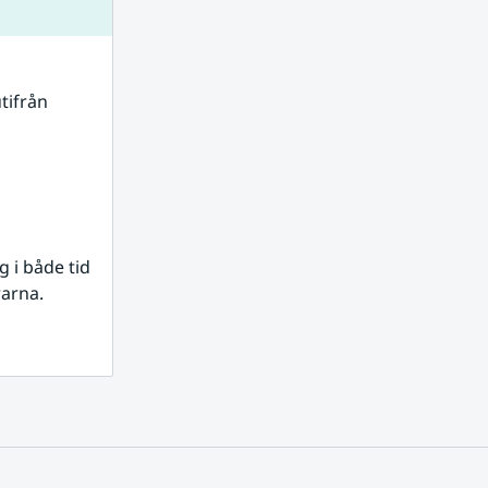
tifrån 
i både tid 
rarna.