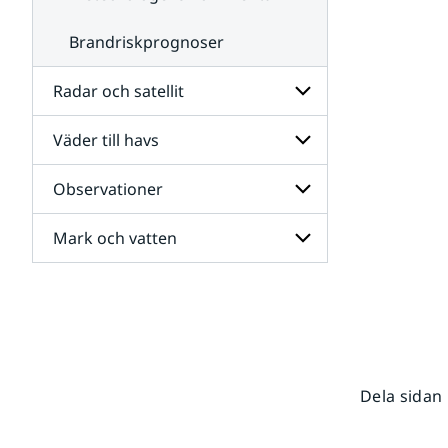
Brandriskprognoser
Radar och satellit
Väder till havs
Undersidor
för
Radar
Observationer
Undersidor
och
för
satellit
Väder
Mark och vatten
Undersidor
till
för
havs
Observationer
Undersidor
för
Mark
och
vatten
Dela sidan