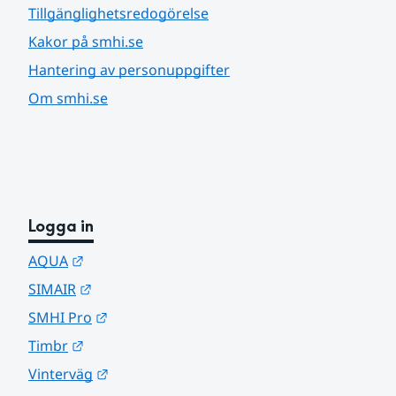
Tillgänglighetsredogörelse
Kakor på smhi.se
Hantering av personuppgifter
Om smhi.se
Logga in
Länk till annan webbplats.
AQUA
Länk till annan webbplats.
SIMAIR
Länk till annan webbplats.
SMHI Pro
Länk till annan webbplats.
Timbr
Länk till annan webbplats.
Vinterväg