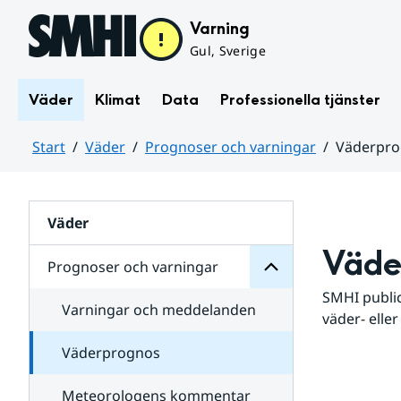
Hoppa till sidans innehåll
Varning
Gul, Sverige
Väder
Klimat
Data
Professionella tjänster
Start
Väder
Prognoser och varningar
Väderpr
varningar
och
Huvudinnehåll
Prognoser
för
Undersidor
Väder
Väde
Prognoser och varningar
SMHI public
Varningar och meddelanden
väder- eller
Väderprognos
Meteorologens kommentar