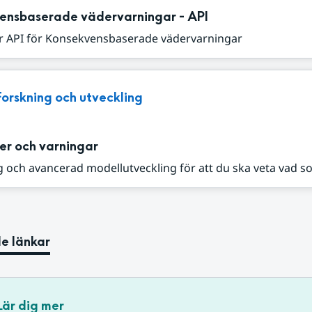
ensbaserade vädervarningar - API
r API för Konsekvensbaserade vädervarningar
Forskning och utveckling
er och varningar
 och avancerad modellutveckling för att du ska veta vad s
e länkar
Lär dig mer