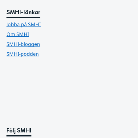
SMHI-länkar
Jobba på SMHI
Om SMHI
SMHI-bloggen
SMHI-podden
Följ SMHI