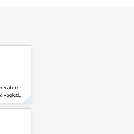
peraturen,
 vägled...