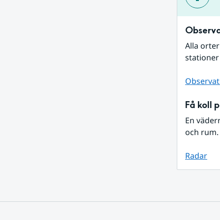
Observa
Alla orte
stationer
Observat
Få koll 
En väder
och rum. 
Radar