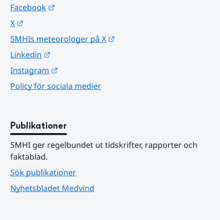
Länk till annan webbplats.
Facebook
Länk till annan webbplats.
X
Länk till annan webbplats.
SMHIs meteorologer på X
Länk till annan webbplats.
Linkedin
Länk till annan webbplats.
Instagram
Policy för sociala medier
Publikationer
SMHI ger regelbundet ut tidskrifter, rapporter och 
faktablad.
Sök publikationer
Nyhetsbladet Medvind