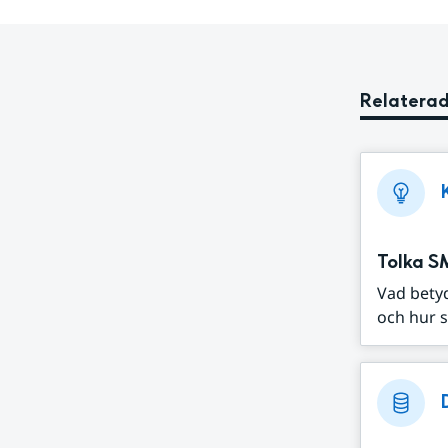
Relaterad
Tolka S
Vad bety
och hur s