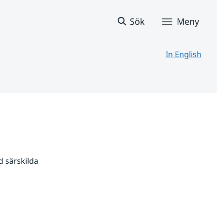
Sök
Meny
In English
 särskilda 