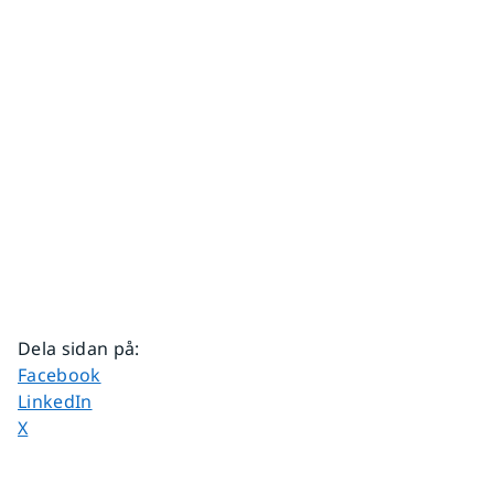
Dela sidan på
:
Dela sidan på
Facebook
Dela sidan på
LinkedIn
Dela sidan på
X