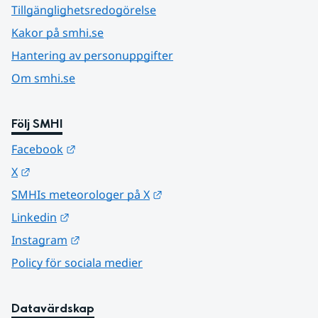
Tillgänglighetsredogörelse
Kakor på smhi.se
Hantering av personuppgifter
Om smhi.se
Följ SMHI
Länk till annan webbplats.
Facebook
Länk till annan webbplats.
X
Länk till annan webbplats.
SMHIs meteorologer på X
Länk till annan webbplats.
Linkedin
Länk till annan webbplats.
Instagram
Policy för sociala medier
Datavärdskap