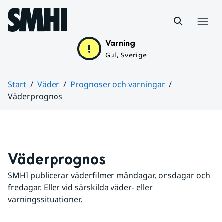
Hoppa till sidans innehåll
Meny
Varning
Gul, Sverige
Start
Väder
Prognoser och varningar
Väderprognos
Huvudinnehåll
Väderprognos
SMHI publicerar väderfilmer måndagar, onsdagar och 
fredagar. Eller vid särskilda väder- eller 
varningssituationer.