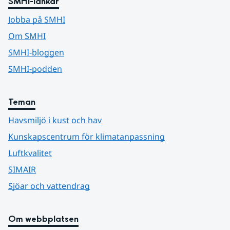
SMHI-länkar
Jobba på SMHI
Om SMHI
SMHI-bloggen
SMHI-podden
Teman
Havsmiljö i kust och hav
Kunskapscentrum för klimatanpassning
Luftkvalitet
SIMAIR
Sjöar och vattendrag
Om webbplatsen