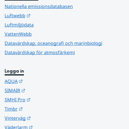
Nationella emissionsdatabasen
Länk till annan webbplats.
Luftwebb
Luftmiljödata
VattenWebb
Datavärdskap, oceanografi och marinbiologi
Datavärdskap för atmosfärkemi
Logga in
Länk till annan webbplats.
AQUA
Länk till annan webbplats.
SIMAIR
Länk till annan webbplats.
SMHI Pro
Länk till annan webbplats.
Timbr
Länk till annan webbplats.
Vinterväg
Länk till annan webbplats.
Väderlarm