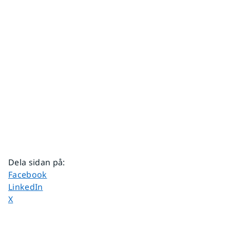
Dela sidan på
:
Dela sidan på
Facebook
Dela sidan på
LinkedIn
Dela sidan på
X