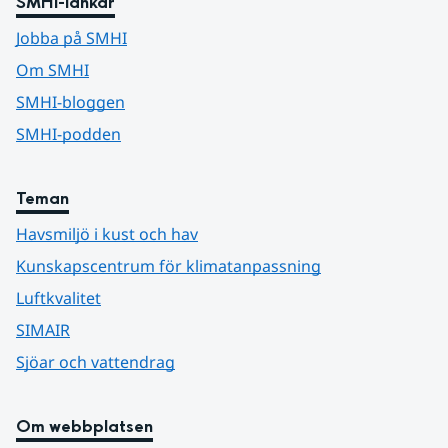
SMHI-länkar
Jobba på SMHI
Om SMHI
SMHI-bloggen
SMHI-podden
Teman
Havsmiljö i kust och hav
Kunskapscentrum för klimatanpassning
Luftkvalitet
SIMAIR
Sjöar och vattendrag
Om webbplatsen