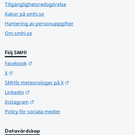
Tillgänglighetsredogörelse
Kakor på smhi.se
Hantering av personuppgifter
Om smhi.se
Följ SMHI
Länk till annan webbplats.
Facebook
Länk till annan webbplats.
X
Länk till annan webbplats.
SMHIs meteorologer på X
Länk till annan webbplats.
Linkedin
Länk till annan webbplats.
Instagram
Policy för sociala medier
Datavärdskap