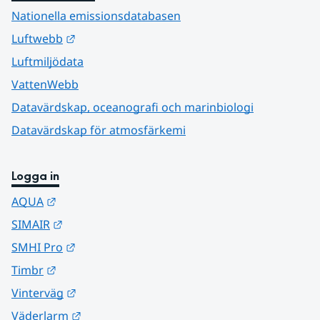
Nationella emissionsdatabasen
Länk till annan webbplats.
Luftwebb
Luftmiljödata
VattenWebb
Datavärdskap, oceanografi och marinbiologi
Datavärdskap för atmosfärkemi
Logga in
Länk till annan webbplats.
AQUA
Länk till annan webbplats.
SIMAIR
Länk till annan webbplats.
SMHI Pro
Länk till annan webbplats.
Timbr
Länk till annan webbplats.
Vinterväg
Länk till annan webbplats.
Väderlarm