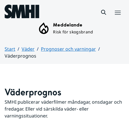
Hoppa till sidans innehåll
Meny
Meddelande
Risk för skogsbrand
Start
Väder
Prognoser och varningar
Väderprognos
Huvudinnehåll
Väderprognos
SMHI publicerar väderfilmer måndagar, onsdagar och 
fredagar. Eller vid särskilda väder- eller 
varningssituationer.