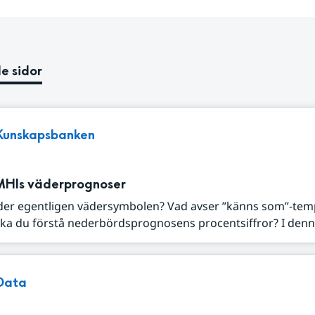
e sidor
Kunskapsbanken
MHIs väderprognoser
der egentligen vädersymbolen? Vad avser ”känns som”-tem
ka du förstå nederbördsprognosens procentsiffror? I denna
Data