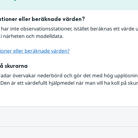
tioner eller beräknade värden?
r har inte observationsstationer, istället beräknas ett värde u
 i närheten och modelldata.
ioner eller beräknade värden?
på skurarna
radar övervakar nederbörd och gör det med hög upplösning 
Den är ett värdefullt hjälpmedel när man vill ha koll på sku