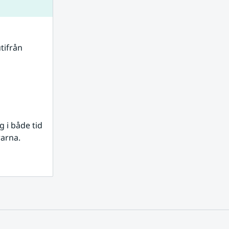
tifrån 
i både tid 
rarna.