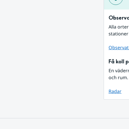
Observa
Alla orte
stationer
Observat
Få koll 
En väder
och rum. 
Radar