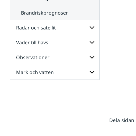
Brandriskprognoser
Radar och satellit
Väder till havs
Undersidor
för
Radar
Observationer
Undersidor
och
för
satellit
Väder
Mark och vatten
Undersidor
till
för
havs
Observationer
Undersidor
för
Mark
och
vatten
Dela sidan