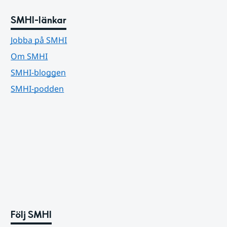
SMHI-länkar
Jobba på SMHI
Om SMHI
SMHI-bloggen
SMHI-podden
Följ SMHI