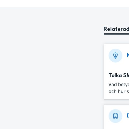
Relaterad
Tolka S
Vad bety
och hur s