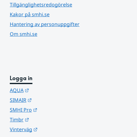
Tillgänglighetsredogörelse
Kakor på smhi.se
Hantering av personuppgifter
Om smhi.se
Logga in
Länk till annan webbplats.
AQUA
Länk till annan webbplats.
SIMAIR
Länk till annan webbplats.
SMHI Pro
Länk till annan webbplats.
Timbr
Länk till annan webbplats.
Vinterväg