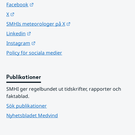
Länk till annan webbplats.
Facebook
Länk till annan webbplats.
X
Länk till annan webbplats.
SMHIs meteorologer på X
Länk till annan webbplats.
Linkedin
Länk till annan webbplats.
Instagram
Policy för sociala medier
Publikationer
SMHI ger regelbundet ut tidskrifter, rapporter och 
faktablad.
Sök publikationer
Nyhetsbladet Medvind