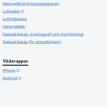
Nationella emissionsdatabasen
Länk till annan webbplats.
Luftwebb
Luftmiljödata
VattenWebb
Datavärdskap, oceanografi och marinbiologi
Datavärdskap för atmosfärkemi
Väderappar
Länk till annan webbplats.
iPhone
Länk till annan webbplats.
Android