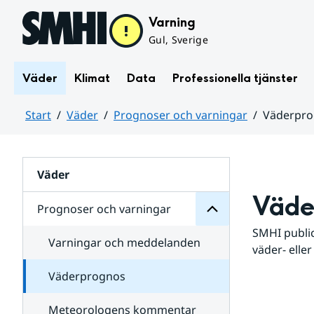
Hoppa till sidans innehåll
Varning
Gul, Sverige
Väder
Klimat
Data
Professionella tjänster
Start
Väder
Prognoser och varningar
Väderpr
varningar
och
Huvudinnehåll
Prognoser
för
Undersidor
Väder
Väde
Prognoser och varningar
SMHI public
Varningar och meddelanden
väder- eller
Väderprognos
Meteorologens kommentar