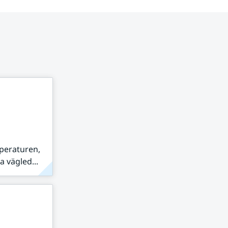
peraturen,
 vägled...