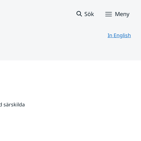
Sök
Meny
In English
 särskilda 