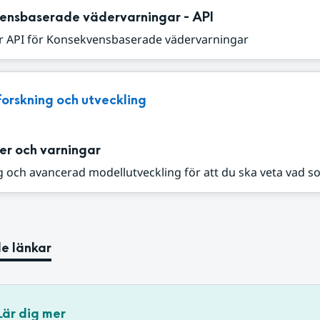
ensbaserade vädervarningar - API
r API för Konsekvensbaserade vädervarningar
Forskning och utveckling
er och varningar
 och avancerad modellutveckling för att du ska veta vad s
e länkar
Lär dig mer