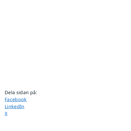
Dela sidan på
:
Dela sidan på
Facebook
Dela sidan på
LinkedIn
Dela sidan på
X