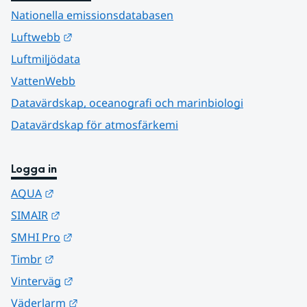
Nationella emissionsdatabasen
Länk till annan webbplats.
Luftwebb
Luftmiljödata
VattenWebb
Datavärdskap, oceanografi och marinbiologi
Datavärdskap för atmosfärkemi
Logga in
Länk till annan webbplats.
AQUA
Länk till annan webbplats.
SIMAIR
Länk till annan webbplats.
SMHI Pro
Länk till annan webbplats.
Timbr
Länk till annan webbplats.
Vinterväg
Länk till annan webbplats.
Väderlarm