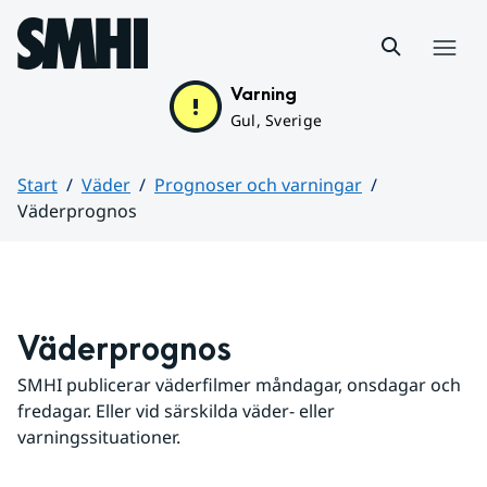
Hoppa till sidans innehåll
Meny
Varning
Gul, Sverige
Start
Väder
Prognoser och varningar
Väderprognos
Huvudinnehåll
Väderprognos
SMHI publicerar väderfilmer måndagar, onsdagar och 
fredagar. Eller vid särskilda väder- eller 
varningssituationer.