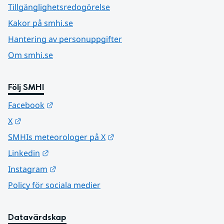
Tillgänglighetsredogörelse
Kakor på smhi.se
Hantering av personuppgifter
Om smhi.se
Följ SMHI
Länk till annan webbplats.
Facebook
Länk till annan webbplats.
X
Länk till annan webbplats.
SMHIs meteorologer på X
Länk till annan webbplats.
Linkedin
Länk till annan webbplats.
Instagram
Policy för sociala medier
Datavärdskap