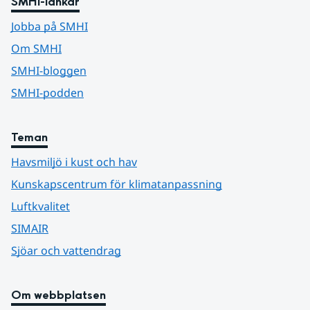
SMHI-länkar
Jobba på SMHI
Om SMHI
SMHI-bloggen
SMHI-podden
Teman
Havsmiljö i kust och hav
Kunskapscentrum för klimatanpassning
Luftkvalitet
SIMAIR
Sjöar och vattendrag
Om webbplatsen