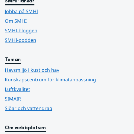
SMHI-länkar
Jobba på SMHI
Om SMHI
SMHI-bloggen
SMHI-podden
Teman
Havsmiljö i kust och hav
Kunskapscentrum för klimatanpassning
Luftkvalitet
SIMAIR
Sjöar och vattendrag
Om webbplatsen