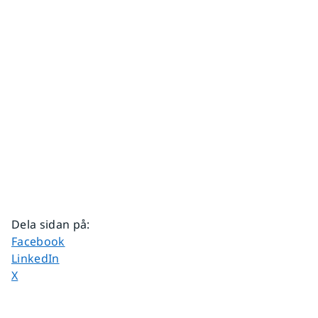
Dela sidan på
:
Dela sidan på
Facebook
Dela sidan på
LinkedIn
Dela sidan på
X