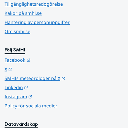
Tillgänglighetsredogörelse
Kakor på smhi.se
Hantering av personuppgifter
Om smhi.se
Följ SMHI
Länk till annan webbplats.
Facebook
Länk till annan webbplats.
X
Länk till annan webbplats.
SMHIs meteorologer på X
Länk till annan webbplats.
Linkedin
Länk till annan webbplats.
Instagram
Policy för sociala medier
Datavärdskap