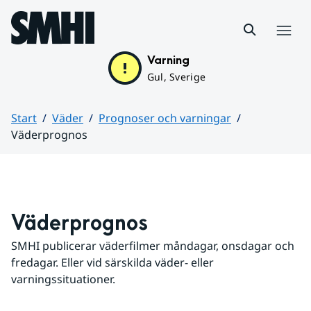
Hoppa till sidans innehåll
Meny
Varning
Gul, Sverige
Start
Väder
Prognoser och varningar
Väderprognos
Huvudinnehåll
Väderprognos
SMHI publicerar väderfilmer måndagar, onsdagar och 
fredagar. Eller vid särskilda väder- eller 
varningssituationer.