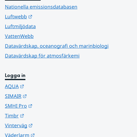
Nationella emissionsdatabasen
Länk till annan webbplats.
Luftwebb
Luftmiljödata
VattenWebb
Datavärdskap, oceanografi och marinbiologi
Datavärdskap för atmosfärkemi
Logga in
Länk till annan webbplats.
AQUA
Länk till annan webbplats.
SIMAIR
Länk till annan webbplats.
SMHI Pro
Länk till annan webbplats.
Timbr
Länk till annan webbplats.
Vinterväg
Länk till annan webbplats.
Väderlarm