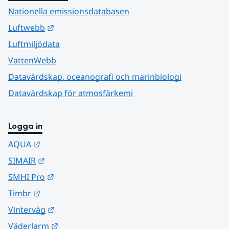
Nationella emissionsdatabasen
Länk till annan webbplats.
Luftwebb
Luftmiljödata
VattenWebb
Datavärdskap, oceanografi och marinbiologi
Datavärdskap för atmosfärkemi
Logga in
Länk till annan webbplats.
AQUA
Länk till annan webbplats.
SIMAIR
Länk till annan webbplats.
SMHI Pro
Länk till annan webbplats.
Timbr
Länk till annan webbplats.
Vinterväg
Länk till annan webbplats.
Väderlarm