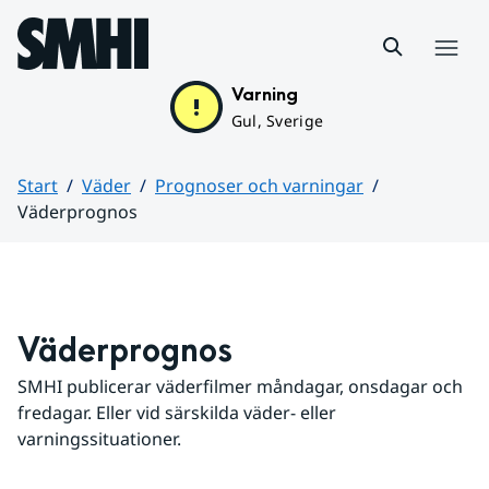
Hoppa till sidans innehåll
Meny
Varning
Gul, Sverige
Start
Väder
Prognoser och varningar
Väderprognos
Huvudinnehåll
Väderprognos
SMHI publicerar väderfilmer måndagar, onsdagar och 
fredagar. Eller vid särskilda väder- eller 
varningssituationer.