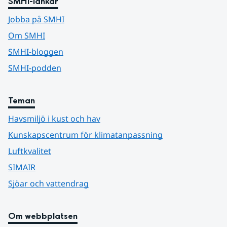
SMHI-länkar
Jobba på SMHI
Om SMHI
SMHI-bloggen
SMHI-podden
Teman
Havsmiljö i kust och hav
Kunskapscentrum för klimatanpassning
Luftkvalitet
SIMAIR
Sjöar och vattendrag
Om webbplatsen