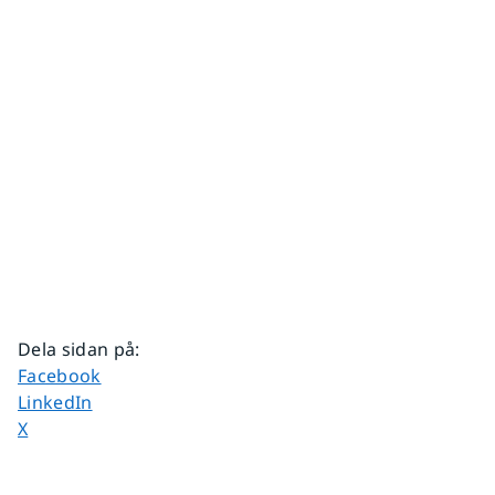
Dela sidan på
:
Dela sidan på
Facebook
Dela sidan på
LinkedIn
Dela sidan på
X