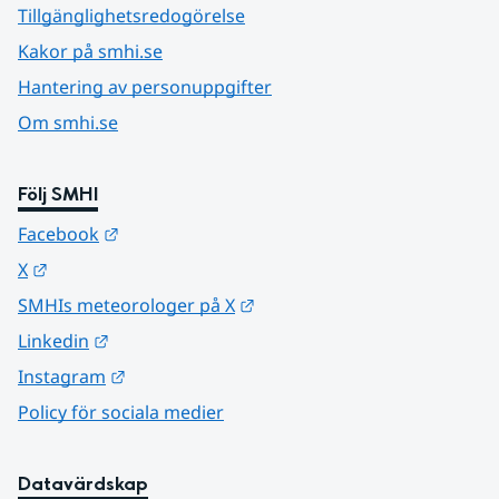
Tillgänglighetsredogörelse
Kakor på smhi.se
Hantering av personuppgifter
Om smhi.se
Följ SMHI
Länk till annan webbplats.
Facebook
Länk till annan webbplats.
X
Länk till annan webbplats.
SMHIs meteorologer på X
Länk till annan webbplats.
Linkedin
Länk till annan webbplats.
Instagram
Policy för sociala medier
Datavärdskap