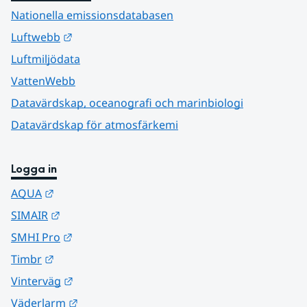
Nationella emissionsdatabasen
Länk till annan webbplats.
Luftwebb
Luftmiljödata
VattenWebb
Datavärdskap, oceanografi och marinbiologi
Datavärdskap för atmosfärkemi
Logga in
Länk till annan webbplats.
AQUA
Länk till annan webbplats.
SIMAIR
Länk till annan webbplats.
SMHI Pro
Länk till annan webbplats.
Timbr
Länk till annan webbplats.
Vinterväg
Länk till annan webbplats.
Väderlarm