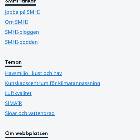
SMHI-länkar
Jobba på SMHI
Om SMHI
SMHI-bloggen
SMHI-podden
Teman
Havsmiljö i kust och hav
Kunskapscentrum för klimatanpassning
Luftkvalitet
SIMAIR
Sjöar och vattendrag
Om webbplatsen