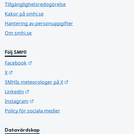
Tillgänglighetsredogörelse
Kakor på smhi.se
Hantering av personuppgifter
Om smhi.se
Följ SMHI
Länk till annan webbplats.
Facebook
Länk till annan webbplats.
X
Länk till annan webbplats.
SMHIs meteorologer på X
Länk till annan webbplats.
Linkedin
Länk till annan webbplats.
Instagram
Policy för sociala medier
Datavärdskap