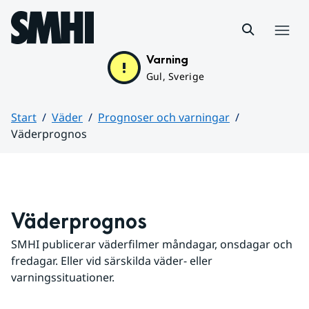
Hoppa till sidans innehåll
Meny
Varning
Gul, Sverige
Start
Väder
Prognoser och varningar
Väderprognos
Huvudinnehåll
Väderprognos
SMHI publicerar väderfilmer måndagar, onsdagar och 
fredagar. Eller vid särskilda väder- eller 
varningssituationer.