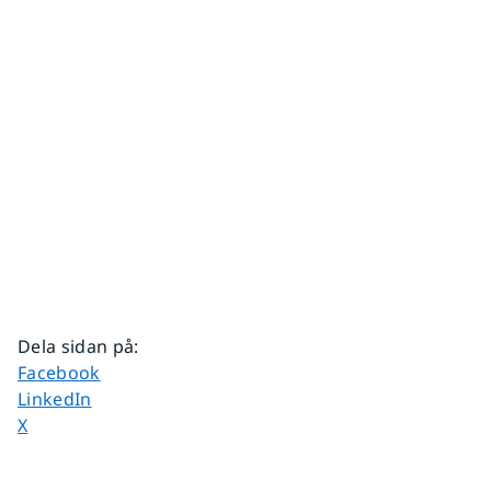
Dela sidan på
:
Dela sidan på
Facebook
Dela sidan på
LinkedIn
Dela sidan på
X