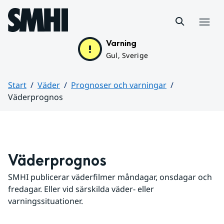
Hoppa till sidans innehåll
Meny
Varning
Gul, Sverige
Start
Väder
Prognoser och varningar
Väderprognos
Huvudinnehåll
Väderprognos
SMHI publicerar väderfilmer måndagar, onsdagar och 
fredagar. Eller vid särskilda väder- eller 
varningssituationer.