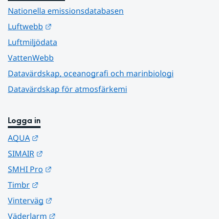
Nationella emissionsdatabasen
Länk till annan webbplats.
Luftwebb
Luftmiljödata
VattenWebb
Datavärdskap, oceanografi och marinbiologi
Datavärdskap för atmosfärkemi
Logga in
Länk till annan webbplats.
AQUA
Länk till annan webbplats.
SIMAIR
Länk till annan webbplats.
SMHI Pro
Länk till annan webbplats.
Timbr
Länk till annan webbplats.
Vinterväg
Länk till annan webbplats.
Väderlarm