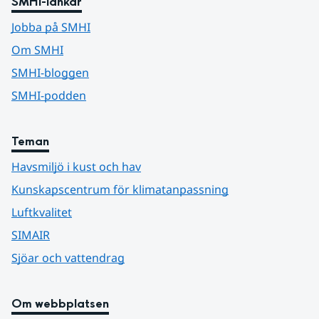
SMHI-länkar
Jobba på SMHI
Om SMHI
SMHI-bloggen
SMHI-podden
Teman
Havsmiljö i kust och hav
Kunskapscentrum för klimatanpassning
Luftkvalitet
SIMAIR
Sjöar och vattendrag
Om webbplatsen