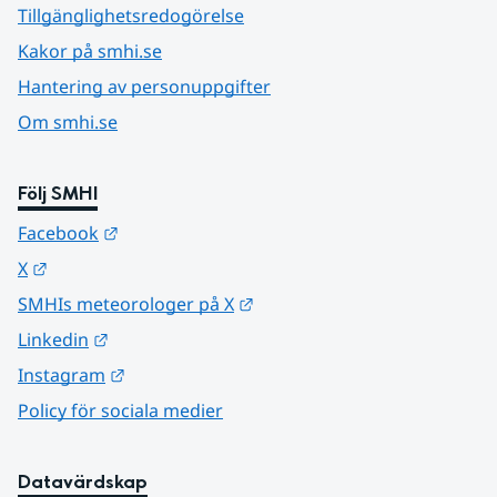
Tillgänglighetsredogörelse
Kakor på smhi.se
Hantering av personuppgifter
Om smhi.se
Följ SMHI
Länk till annan webbplats.
Facebook
Länk till annan webbplats.
X
Länk till annan webbplats.
SMHIs meteorologer på X
Länk till annan webbplats.
Linkedin
Länk till annan webbplats.
Instagram
Policy för sociala medier
Datavärdskap