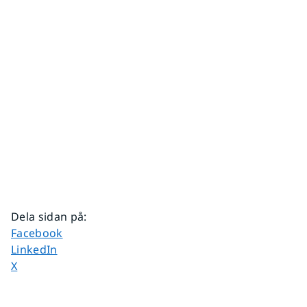
Dela sidan på
:
Dela sidan på
Facebook
Dela sidan på
LinkedIn
Dela sidan på
X