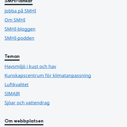
SMHI-länkar
Jobba på SMHI
Om SMHI
SMHI-bloggen
SMHI-podden
Teman
Havsmiljö i kust och hav
Kunskapscentrum för klimatanpassning
Luftkvalitet
SIMAIR
Sjöar och vattendrag
Om webbplatsen