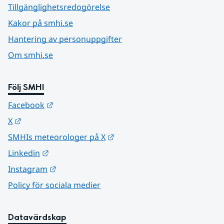
Tillgänglighetsredogörelse
Kakor på smhi.se
Hantering av personuppgifter
Om smhi.se
Följ SMHI
Länk till annan webbplats.
Facebook
Länk till annan webbplats.
X
Länk till annan webbplats.
SMHIs meteorologer på X
Länk till annan webbplats.
Linkedin
Länk till annan webbplats.
Instagram
Policy för sociala medier
Datavärdskap