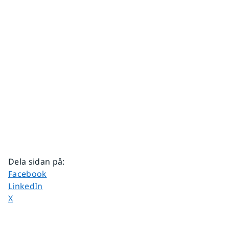
Dela sidan på
:
Dela sidan på
Facebook
Dela sidan på
LinkedIn
Dela sidan på
X