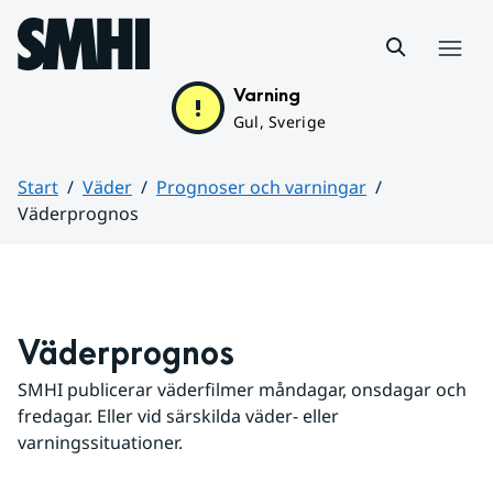
Hoppa till sidans innehåll
Meny
Varning
Gul, Sverige
Start
Väder
Prognoser och varningar
Väderprognos
Huvudinnehåll
Väderprognos
SMHI publicerar väderfilmer måndagar, onsdagar och 
fredagar. Eller vid särskilda väder- eller 
varningssituationer.