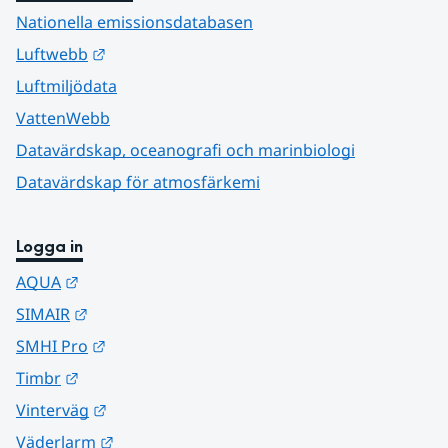
Nationella emissionsdatabasen
Länk till annan webbplats.
Luftwebb
Luftmiljödata
VattenWebb
Datavärdskap, oceanografi och marinbiologi
Datavärdskap för atmosfärkemi
Logga in
Länk till annan webbplats.
AQUA
Länk till annan webbplats.
SIMAIR
Länk till annan webbplats.
SMHI Pro
Länk till annan webbplats.
Timbr
Länk till annan webbplats.
Vinterväg
Länk till annan webbplats.
Väderlarm