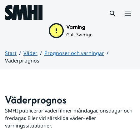
Hoppa till sidans innehåll
Meny
Varning
Gul, Sverige
Start
Väder
Prognoser och varningar
Väderprognos
Huvudinnehåll
Väderprognos
SMHI publicerar väderfilmer måndagar, onsdagar och 
fredagar. Eller vid särskilda väder- eller 
varningssituationer.