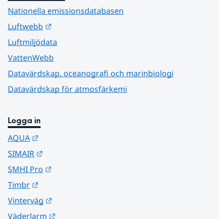
Nationella emissionsdatabasen
Länk till annan webbplats.
Luftwebb
Luftmiljödata
VattenWebb
Datavärdskap, oceanografi och marinbiologi
Datavärdskap för atmosfärkemi
Logga in
Länk till annan webbplats.
AQUA
Länk till annan webbplats.
SIMAIR
Länk till annan webbplats.
SMHI Pro
Länk till annan webbplats.
Timbr
Länk till annan webbplats.
Vinterväg
Länk till annan webbplats.
Väderlarm