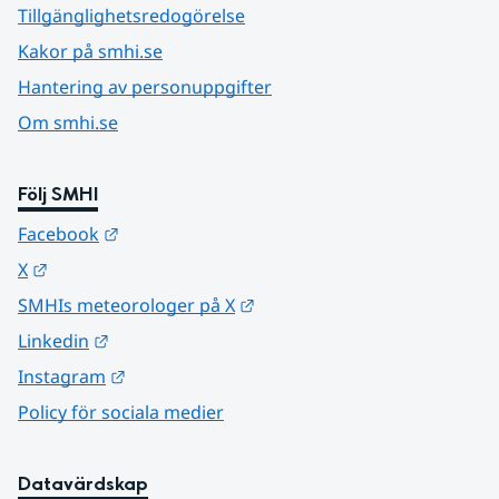
Tillgänglighetsredogörelse
Kakor på smhi.se
Hantering av personuppgifter
Om smhi.se
Följ SMHI
Länk till annan webbplats.
Facebook
Länk till annan webbplats.
X
Länk till annan webbplats.
SMHIs meteorologer på X
Länk till annan webbplats.
Linkedin
Länk till annan webbplats.
Instagram
Policy för sociala medier
Datavärdskap