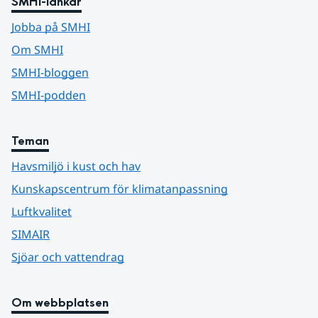
SMHI-länkar
Jobba på SMHI
Om SMHI
SMHI-bloggen
SMHI-podden
Teman
Havsmiljö i kust och hav
Kunskapscentrum för klimatanpassning
Luftkvalitet
SIMAIR
Sjöar och vattendrag
Om webbplatsen