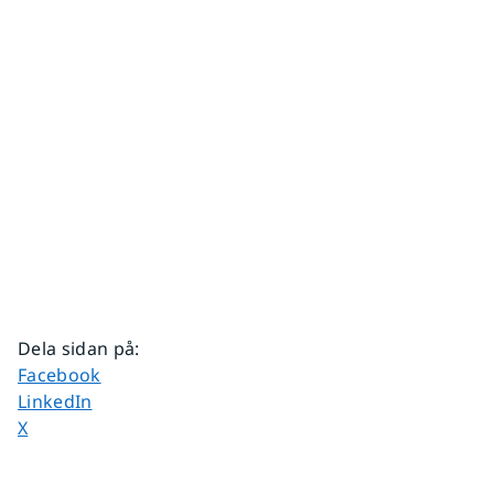
Dela sidan på
:
Dela sidan på
Facebook
Dela sidan på
LinkedIn
Dela sidan på
X