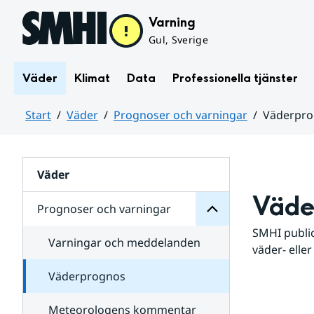
Hoppa till sidans innehåll
Varning
Gul, Sverige
Väder
Klimat
Data
Professionella tjänster
Start
Väder
Prognoser och varningar
Väderpr
varningar
och
Huvudinnehåll
Prognoser
för
Undersidor
Väder
Väde
Prognoser och varningar
SMHI public
Varningar och meddelanden
väder- eller
Väderprognos
Meteorologens kommentar