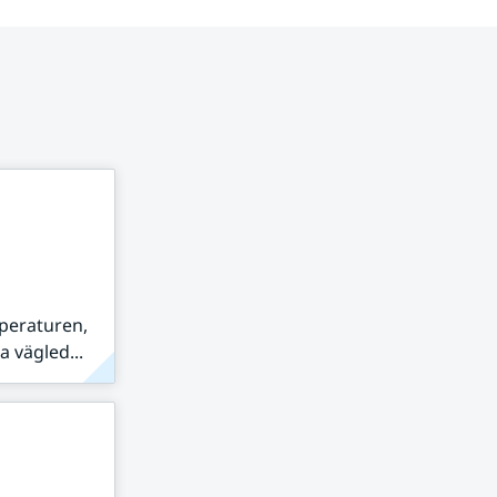
peraturen,
 vägled...