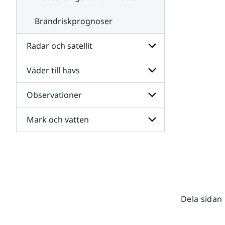
Brandriskprognoser
Radar och satellit
Väder till havs
Undersidor
för
Radar
Observationer
Undersidor
och
för
satellit
Väder
Mark och vatten
Undersidor
till
för
havs
Observationer
Undersidor
för
Mark
och
vatten
Dela sidan