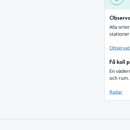
Observa
Alla orte
stationer
Observat
Få koll 
En väder
och rum. 
Radar