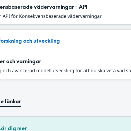
ensbaserade vädervarningar - API
r API för Konsekvensbaserade vädervarningar
Forskning och utveckling
er och varningar
 och avancerad modellutveckling för att du ska veta vad s
e länkar
Lär dig mer