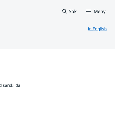
Sök
Meny
In English
 särskilda 