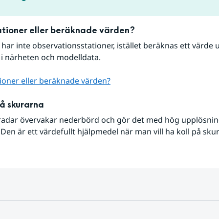
tioner eller beräknade värden?
r har inte observationsstationer, istället beräknas ett värde u
 i närheten och modelldata.
ioner eller beräknade värden?
på skurarna
radar övervakar nederbörd och gör det med hög upplösning 
Den är ett värdefullt hjälpmedel när man vill ha koll på sku