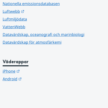
Nationella emissionsdatabasen
Länk till annan webbplats.
Luftwebb
Luftmiljödata
VattenWebb
Datavärdskap, oceanografi och marinbiologi
Datavärdskap för atmosfärkemi
Väderappar
Länk till annan webbplats.
iPhone
Länk till annan webbplats.
Android