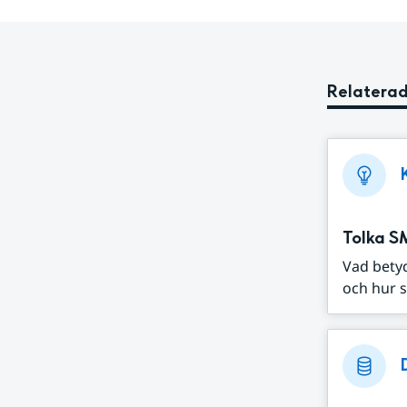
Relaterad
Tolka S
Vad bety
och hur s