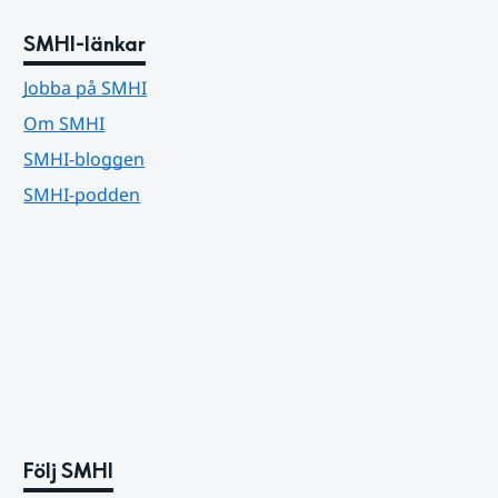
SMHI-länkar
Jobba på SMHI
Om SMHI
SMHI-bloggen
SMHI-podden
Följ SMHI