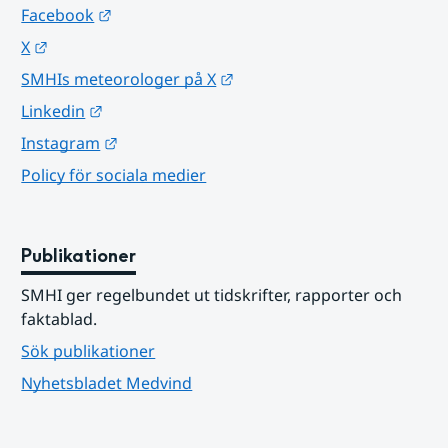
Länk till annan webbplats.
Facebook
Länk till annan webbplats.
X
Länk till annan webbplats.
SMHIs meteorologer på X
Länk till annan webbplats.
Linkedin
Länk till annan webbplats.
Instagram
Policy för sociala medier
Publikationer
SMHI ger regelbundet ut tidskrifter, rapporter och 
faktablad.
Sök publikationer
Nyhetsbladet Medvind