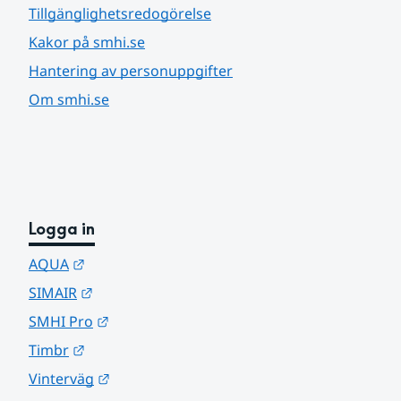
Tillgänglighetsredogörelse
Kakor på smhi.se
Hantering av personuppgifter
Om smhi.se
Logga in
Länk till annan webbplats.
AQUA
Länk till annan webbplats.
SIMAIR
Länk till annan webbplats.
SMHI Pro
Länk till annan webbplats.
Timbr
Länk till annan webbplats.
Vinterväg