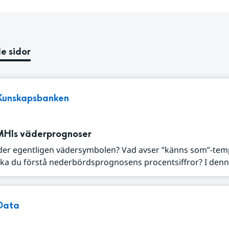
e sidor
Kunskapsbanken
MHIs väderprognoser
der egentligen vädersymbolen? Vad avser ”känns som”-tem
ka du förstå nederbördsprognosens procentsiffror? I denna
Data