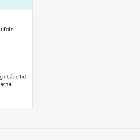
tifrån 
i både tid 
rarna.