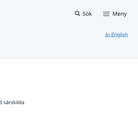
Sök
Meny
In English
 särskilda 