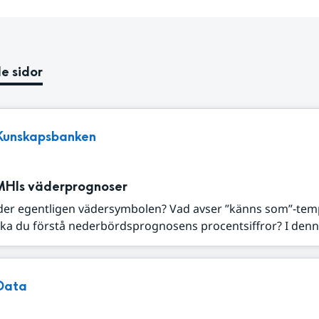
e sidor
Kunskapsbanken
MHIs väderprognoser
der egentligen vädersymbolen? Vad avser ”känns som”-tem
ka du förstå nederbördsprognosens procentsiffror? I denna
Data