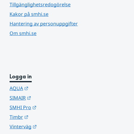
Tillgänglighetsredogörelse
Kakor på smhi.se
Hantering av personuppgifter
Om smhi.se
Logga in
Länk till annan webbplats.
AQUA
Länk till annan webbplats.
SIMAIR
Länk till annan webbplats.
SMHI Pro
Länk till annan webbplats.
Timbr
Länk till annan webbplats.
Vinterväg