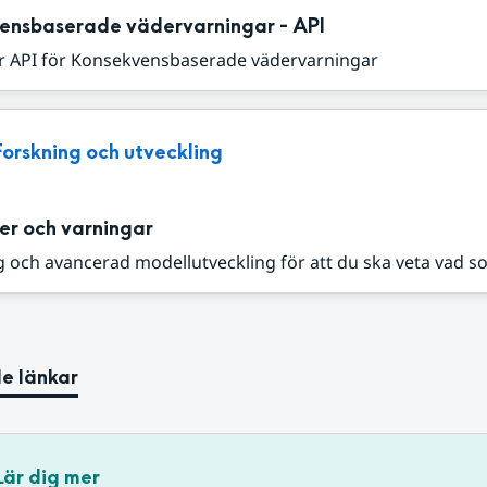
ensbaserade vädervarningar - API
r API för Konsekvensbaserade vädervarningar
Forskning och utveckling
er och varningar
 och avancerad modellutveckling för att du ska veta vad s
e länkar
Lär dig mer