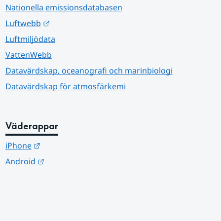
Nationella emissionsdatabasen
Länk till annan webbplats.
Luftwebb
Luftmiljödata
VattenWebb
Datavärdskap, oceanografi och marinbiologi
Datavärdskap för atmosfärkemi
Väderappar
Länk till annan webbplats.
iPhone
Länk till annan webbplats.
Android