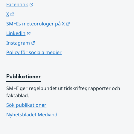
Länk till annan webbplats.
Facebook
Länk till annan webbplats.
X
Länk till annan webbplats.
SMHIs meteorologer på X
Länk till annan webbplats.
Linkedin
Länk till annan webbplats.
Instagram
Policy för sociala medier
Publikationer
SMHI ger regelbundet ut tidskrifter, rapporter och 
faktablad.
Sök publikationer
Nyhetsbladet Medvind