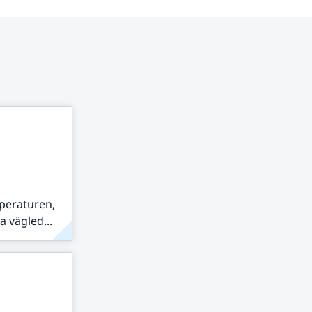
peraturen,
 vägled...