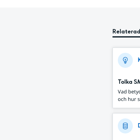
Relaterad
Tolka S
Vad bety
och hur s