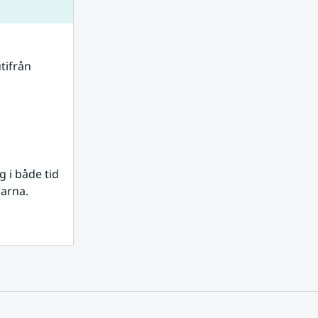
tifrån 
i både tid 
rarna.