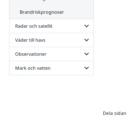
Brandriskprognoser
Radar och satellit
Väder till havs
Undersidor
för
Radar
Observationer
Undersidor
och
för
satellit
Väder
Mark och vatten
Undersidor
till
för
havs
Observationer
Undersidor
för
Mark
och
vatten
Dela sidan