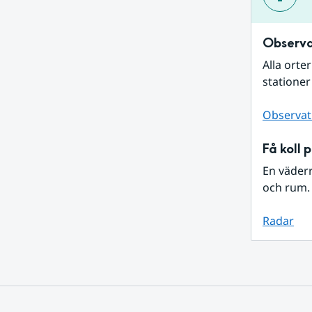
Observa
Alla orte
stationer
Observat
Få koll 
En väder
och rum. 
Radar