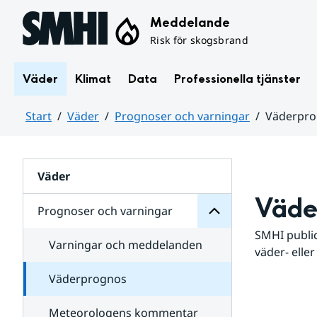
Hoppa till sidans innehåll
Meddelande
Risk för skogsbrand
Väder
Klimat
Data
Professionella tjänster
Start
Väder
Prognoser och varningar
Väderpr
varningar
och
Huvudinnehåll
Prognoser
för
Undersidor
Väder
Väde
Prognoser och varningar
SMHI public
Varningar och meddelanden
väder- eller
Väderprognos
Meteorologens kommentar