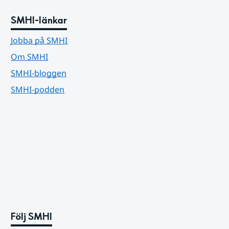
SMHI-länkar
Jobba på SMHI
Om SMHI
SMHI-bloggen
SMHI-podden
Följ SMHI