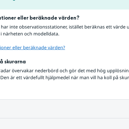
tioner eller beräknade värden?
r har inte observationsstationer, istället beräknas ett värde u
 i närheten och modelldata.
ioner eller beräknade värden?
på skurarna
radar övervakar nederbörd och gör det med hög upplösning 
Den är ett värdefullt hjälpmedel när man vill ha koll på sku