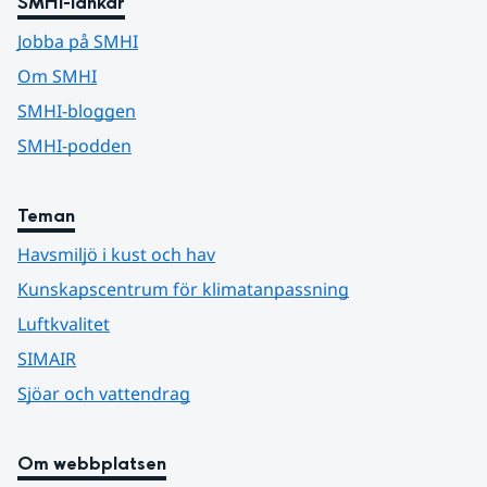
SMHI-länkar
Jobba på SMHI
Om SMHI
SMHI-bloggen
SMHI-podden
Teman
Havsmiljö i kust och hav
Kunskapscentrum för klimatanpassning
Luftkvalitet
SIMAIR
Sjöar och vattendrag
Om webbplatsen