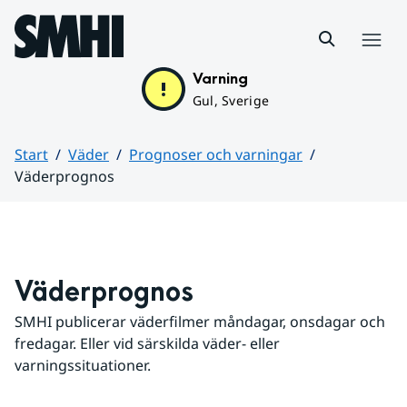
Hoppa till sidans innehåll
Meny
Varning
Gul, Sverige
Start
Väder
Prognoser och varningar
Väderprognos
Huvudinnehåll
Väderprognos
SMHI publicerar väderfilmer måndagar, onsdagar och 
fredagar. Eller vid särskilda väder- eller 
varningssituationer.