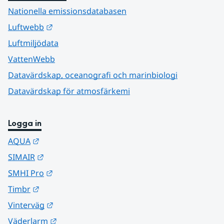
Nationella emissionsdatabasen
Länk till annan webbplats.
Luftwebb
Luftmiljödata
VattenWebb
Datavärdskap, oceanografi och marinbiologi
Datavärdskap för atmosfärkemi
Logga in
Länk till annan webbplats.
AQUA
Länk till annan webbplats.
SIMAIR
Länk till annan webbplats.
SMHI Pro
Länk till annan webbplats.
Timbr
Länk till annan webbplats.
Vinterväg
Länk till annan webbplats.
Väderlarm