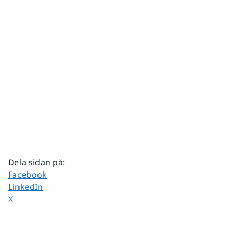
Dela sidan på
:
Dela sidan på
Facebook
Dela sidan på
LinkedIn
Dela sidan på
X