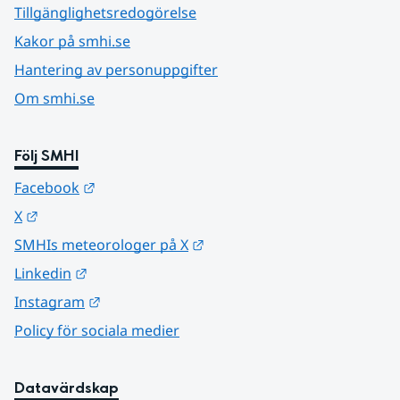
Tillgänglighetsredogörelse
Kakor på smhi.se
Hantering av personuppgifter
Om smhi.se
Följ SMHI
Länk till annan webbplats.
Facebook
Länk till annan webbplats.
X
Länk till annan webbplats.
SMHIs meteorologer på X
Länk till annan webbplats.
Linkedin
Länk till annan webbplats.
Instagram
Policy för sociala medier
Datavärdskap