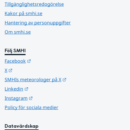
Tillgänglighetsredogörelse
Kakor på smhi.se
Hantering av personuppgifter
Om smhi.se
Följ SMHI
Länk till annan webbplats.
Facebook
Länk till annan webbplats.
X
Länk till annan webbplats.
SMHIs meteorologer på X
Länk till annan webbplats.
Linkedin
Länk till annan webbplats.
Instagram
Policy för sociala medier
Datavärdskap