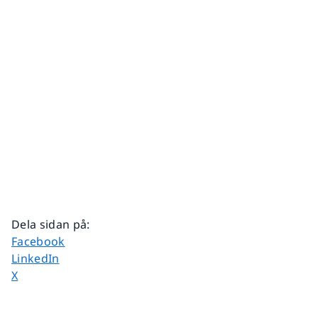
Dela sidan på
:
Dela sidan på
Facebook
Dela sidan på
LinkedIn
Dela sidan på
X