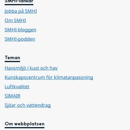
SMHI-länkar
Jobba på SMHI
Om SMHI
SMHI-bloggen
SMHI-podden
Teman
Havsmiljö i kust och hav
Kunskapscentrum för klimatanpassning
Luftkvalitet
SIMAIR
Sjöar och vattendrag
Om webbplatsen