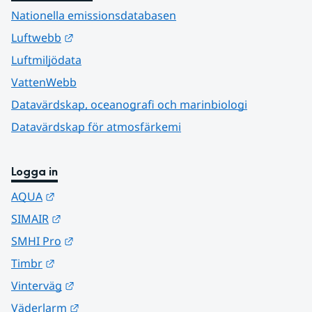
Nationella emissionsdatabasen
Länk till annan webbplats.
Luftwebb
Luftmiljödata
VattenWebb
Datavärdskap, oceanografi och marinbiologi
Datavärdskap för atmosfärkemi
Logga in
Länk till annan webbplats.
AQUA
Länk till annan webbplats.
SIMAIR
Länk till annan webbplats.
SMHI Pro
Länk till annan webbplats.
Timbr
Länk till annan webbplats.
Vinterväg
Länk till annan webbplats.
Väderlarm