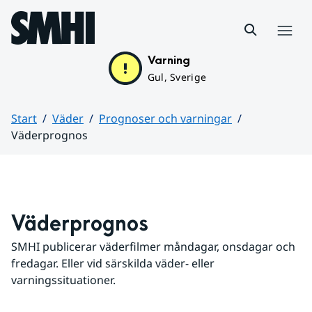
Hoppa till sidans innehåll
Meny
Varning
Gul, Sverige
Start
Väder
Prognoser och varningar
Väderprognos
Huvudinnehåll
Väderprognos
SMHI publicerar väderfilmer måndagar, onsdagar och 
fredagar. Eller vid särskilda väder- eller 
varningssituationer.