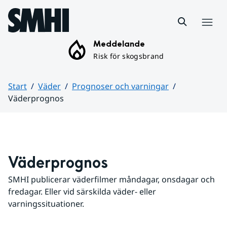
Hoppa till sidans innehåll
Meny
Meddelande
Risk för skogsbrand
Start
Väder
Prognoser och varningar
Väderprognos
Huvudinnehåll
Väderprognos
SMHI publicerar väderfilmer måndagar, onsdagar och 
fredagar. Eller vid särskilda väder- eller 
varningssituationer.