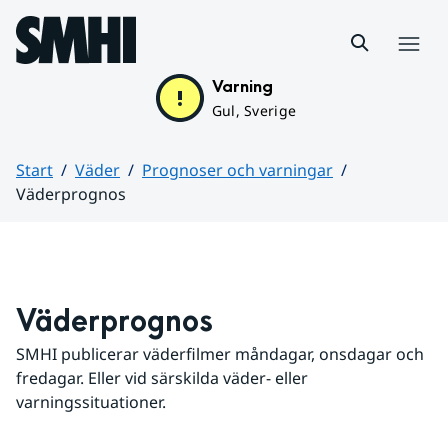
Hoppa till sidans innehåll
Meny
Varning
Gul, Sverige
Start
Väder
Prognoser och varningar
Väderprognos
Huvudinnehåll
Väderprognos
SMHI publicerar väderfilmer måndagar, onsdagar och 
fredagar. Eller vid särskilda väder- eller 
varningssituationer.