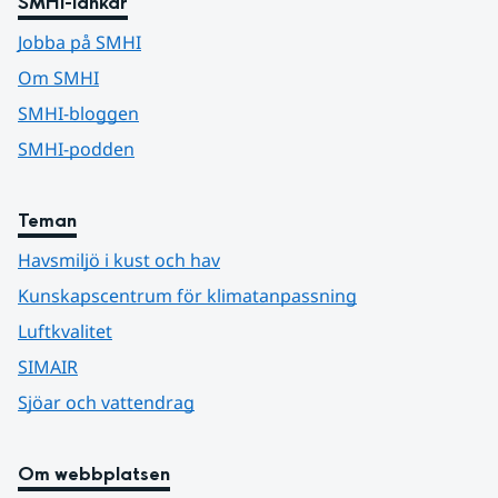
SMHI-länkar
Jobba på SMHI
Om SMHI
SMHI-bloggen
SMHI-podden
Teman
Havsmiljö i kust och hav
Kunskapscentrum för klimatanpassning
Luftkvalitet
SIMAIR
Sjöar och vattendrag
Om webbplatsen