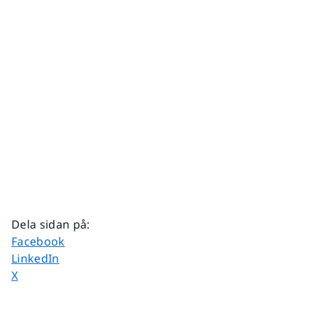
Dela sidan på
:
Dela sidan på
Facebook
Dela sidan på
LinkedIn
Dela sidan på
X