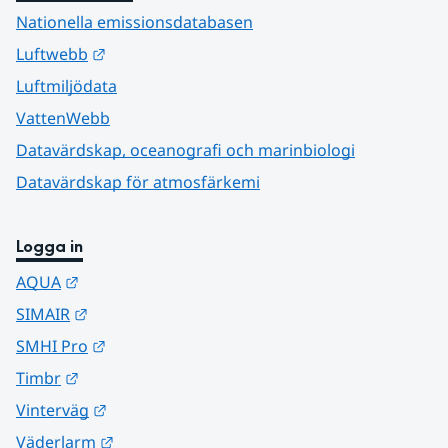
Nationella emissionsdatabasen
Länk till annan webbplats.
Luftwebb
Luftmiljödata
VattenWebb
Datavärdskap, oceanografi och marinbiologi
Datavärdskap för atmosfärkemi
Logga in
Länk till annan webbplats.
AQUA
Länk till annan webbplats.
SIMAIR
Länk till annan webbplats.
SMHI Pro
Länk till annan webbplats.
Timbr
Länk till annan webbplats.
Vinterväg
Länk till annan webbplats.
Väderlarm