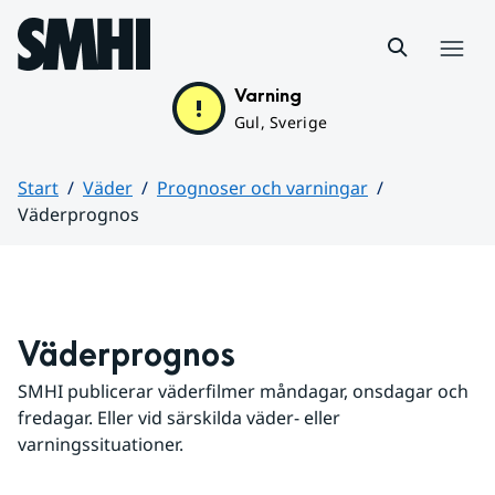
Hoppa till sidans innehåll
Meny
Varning
Gul, Sverige
Start
Väder
Prognoser och varningar
Väderprognos
Huvudinnehåll
Väderprognos
SMHI publicerar väderfilmer måndagar, onsdagar och 
fredagar. Eller vid särskilda väder- eller 
varningssituationer.