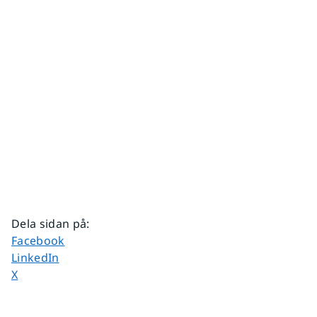
Dela sidan på
:
Dela sidan på
Facebook
Dela sidan på
LinkedIn
Dela sidan på
X