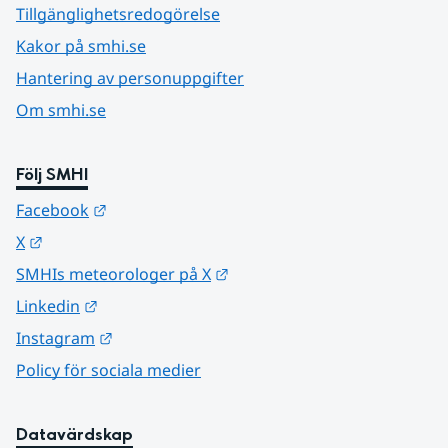
Tillgänglighetsredogörelse
Kakor på smhi.se
Hantering av personuppgifter
Om smhi.se
Följ SMHI
Länk till annan webbplats.
Facebook
Länk till annan webbplats.
X
Länk till annan webbplats.
SMHIs meteorologer på X
Länk till annan webbplats.
Linkedin
Länk till annan webbplats.
Instagram
Policy för sociala medier
Datavärdskap