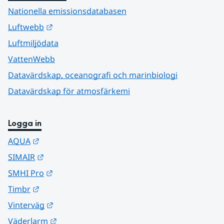
Nationella emissionsdatabasen
Länk till annan webbplats.
Luftwebb
Luftmiljödata
VattenWebb
Datavärdskap, oceanografi och marinbiologi
Datavärdskap för atmosfärkemi
Logga in
Länk till annan webbplats.
AQUA
Länk till annan webbplats.
SIMAIR
Länk till annan webbplats.
SMHI Pro
Länk till annan webbplats.
Timbr
Länk till annan webbplats.
Vinterväg
Länk till annan webbplats.
Väderlarm