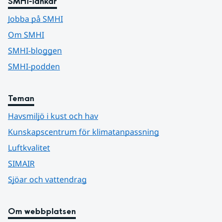
SMHI-länkar
Jobba på SMHI
Om SMHI
SMHI-bloggen
SMHI-podden
Teman
Havsmiljö i kust och hav
Kunskapscentrum för klimatanpassning
Luftkvalitet
SIMAIR
Sjöar och vattendrag
Om webbplatsen