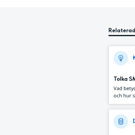
Relaterad
Tolka S
Vad bety
och hur s