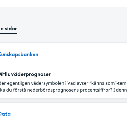
e sidor
Kunskapsbanken
MHIs väderprognoser
der egentligen vädersymbolen? Vad avser ”känns som”-tem
ka du förstå nederbördsprognosens procentsiffror? I denna
Data