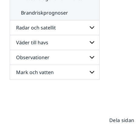
Brandriskprognoser
Radar och satellit
Väder till havs
Undersidor
för
Radar
Observationer
Undersidor
och
för
satellit
Väder
Mark och vatten
Undersidor
till
för
havs
Observationer
Undersidor
för
Mark
och
vatten
Dela sidan