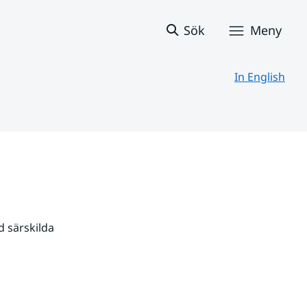
Sök
Meny
In English
 särskilda 