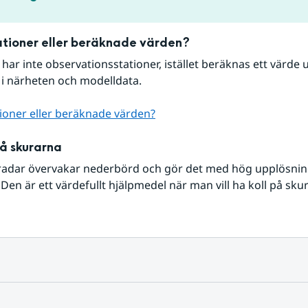
tioner eller beräknade värden?
r har inte observationsstationer, istället beräknas ett värde u
 i närheten och modelldata.
ioner eller beräknade värden?
på skurarna
radar övervakar nederbörd och gör det med hög upplösning 
Den är ett värdefullt hjälpmedel när man vill ha koll på sku