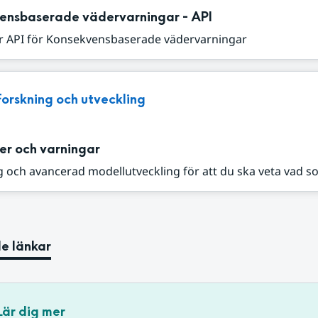
ensbaserade vädervarningar - API
r API för Konsekvensbaserade vädervarningar
Forskning och utveckling
er och varningar
 och avancerad modellutveckling för att du ska veta vad s
e länkar
Lär dig mer