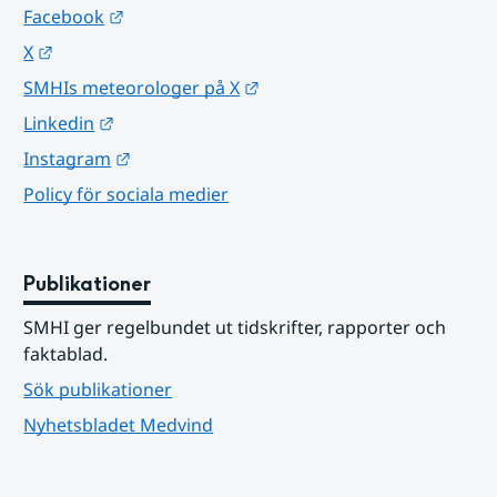
Länk till annan webbplats.
Facebook
Länk till annan webbplats.
X
Länk till annan webbplats.
SMHIs meteorologer på X
Länk till annan webbplats.
Linkedin
Länk till annan webbplats.
Instagram
Policy för sociala medier
Publikationer
SMHI ger regelbundet ut tidskrifter, rapporter och 
faktablad.
Sök publikationer
Nyhetsbladet Medvind