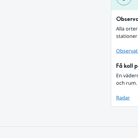
Observa
Alla orte
stationer
Observat
Få koll 
En väder
och rum. 
Radar