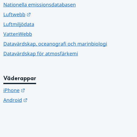
Nationella emissionsdatabasen
Länk till annan webbplats.
Luftwebb
Luftmiljödata
VattenWebb
Datavärdskap, oceanografi och marinbiologi
Datavärdskap för atmosfärkemi
Väderappar
Länk till annan webbplats.
iPhone
Länk till annan webbplats.
Android