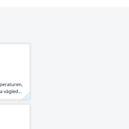
peraturen,
 vägled...