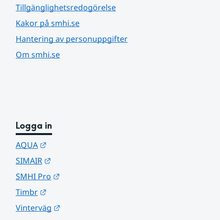
Tillgänglighetsredogörelse
Kakor på smhi.se
Hantering av personuppgifter
Om smhi.se
Logga in
Länk till annan webbplats.
AQUA
Länk till annan webbplats.
SIMAIR
Länk till annan webbplats.
SMHI Pro
Länk till annan webbplats.
Timbr
Länk till annan webbplats.
Vinterväg