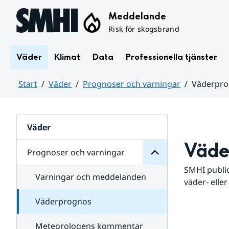
Hoppa till sidans innehåll
Meddelande
Risk för skogsbrand
Väder
Klimat
Data
Professionella tjänster
Start
Väder
Prognoser och varningar
Väderpr
varningar
och
Huvudinnehåll
Prognoser
för
Undersidor
Väder
Väde
Prognoser och varningar
SMHI public
Varningar och meddelanden
väder- eller
Väderprognos
Meteorologens kommentar