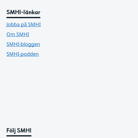
SMHI-länkar
Jobba på SMHI
Om SMHI
SMHI-bloggen
SMHI-podden
Följ SMHI