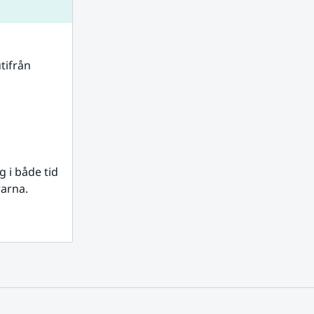
tifrån 
i både tid 
rarna.