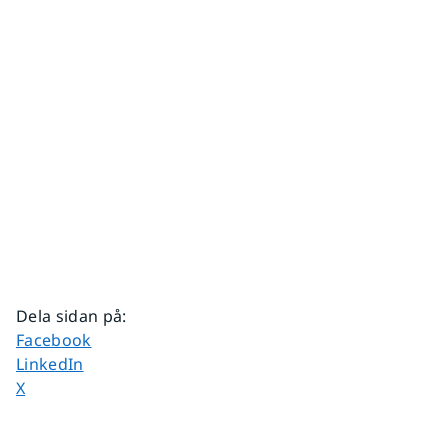
Dela sidan på
:
Dela sidan på
Facebook
Dela sidan på
LinkedIn
Dela sidan på
X