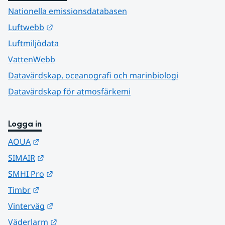
Nationella emissionsdatabasen
Länk till annan webbplats.
Luftwebb
Luftmiljödata
VattenWebb
Datavärdskap, oceanografi och marinbiologi
Datavärdskap för atmosfärkemi
Logga in
Länk till annan webbplats.
AQUA
Länk till annan webbplats.
SIMAIR
Länk till annan webbplats.
SMHI Pro
Länk till annan webbplats.
Timbr
Länk till annan webbplats.
Vinterväg
Länk till annan webbplats.
Väderlarm