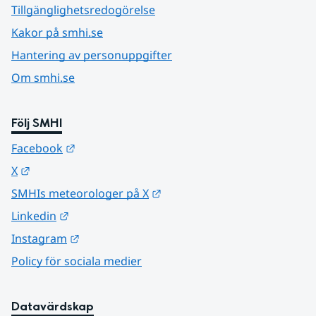
Tillgänglighetsredogörelse
Kakor på smhi.se
Hantering av personuppgifter
Om smhi.se
Följ SMHI
Länk till annan webbplats.
Facebook
Länk till annan webbplats.
X
Länk till annan webbplats.
SMHIs meteorologer på X
Länk till annan webbplats.
Linkedin
Länk till annan webbplats.
Instagram
Policy för sociala medier
Datavärdskap