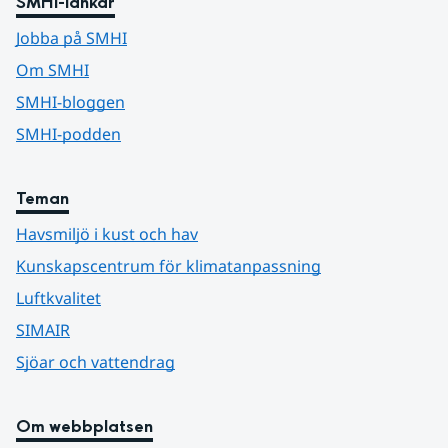
SMHI-länkar
Jobba på SMHI
Om SMHI
SMHI-bloggen
SMHI-podden
Teman
Havsmiljö i kust och hav
Kunskapscentrum för klimatanpassning
Luftkvalitet
SIMAIR
Sjöar och vattendrag
Om webbplatsen