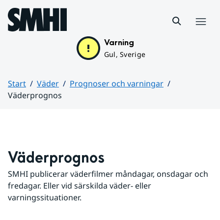
Hoppa till sidans innehåll
Meny
Varning
Gul, Sverige
Start
Väder
Prognoser och varningar
Väderprognos
Huvudinnehåll
Väderprognos
SMHI publicerar väderfilmer måndagar, onsdagar och 
fredagar. Eller vid särskilda väder- eller 
varningssituationer.