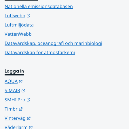
Nationella emissionsdatabasen
Länk till annan webbplats.
Luftwebb
Luftmiljödata
VattenWebb
Datavärdskap, oceanografi och marinbiologi
Datavärdskap för atmosfärkemi
Logga in
Länk till annan webbplats.
AQUA
Länk till annan webbplats.
SIMAIR
Länk till annan webbplats.
SMHI Pro
Länk till annan webbplats.
Timbr
Länk till annan webbplats.
Vinterväg
Länk till annan webbplats.
Väderlarm