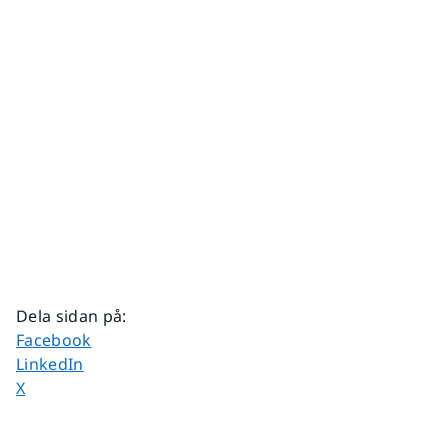
Dela sidan på
:
Dela sidan på
Facebook
Dela sidan på
LinkedIn
Dela sidan på
X