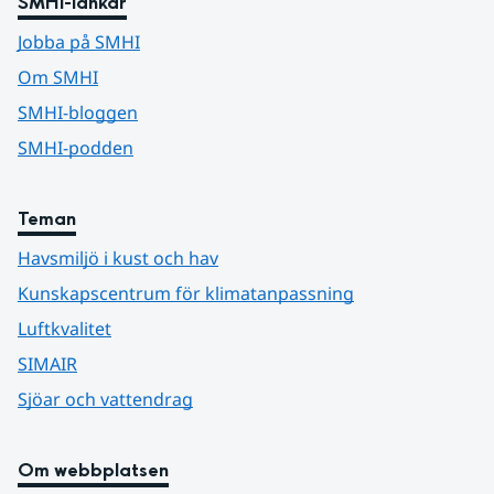
SMHI-länkar
Jobba på SMHI
Om SMHI
SMHI-bloggen
SMHI-podden
Teman
Havsmiljö i kust och hav
Kunskapscentrum för klimatanpassning
Luftkvalitet
SIMAIR
Sjöar och vattendrag
Om webbplatsen