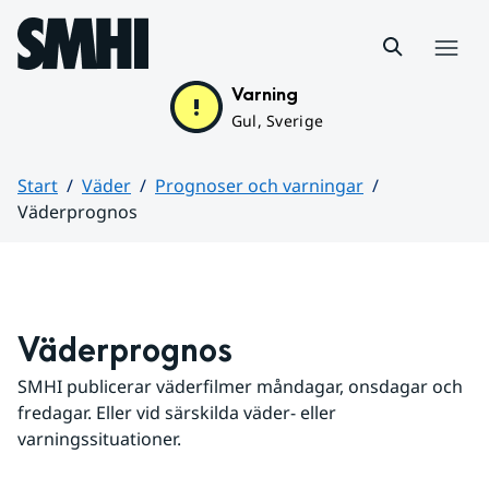
Hoppa till sidans innehåll
Meny
Varning
Gul, Sverige
Start
Väder
Prognoser och varningar
Väderprognos
Huvudinnehåll
Väderprognos
SMHI publicerar väderfilmer måndagar, onsdagar och 
fredagar. Eller vid särskilda väder- eller 
varningssituationer.