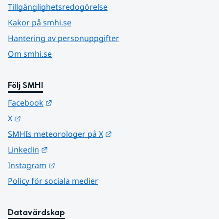
Tillgänglighetsredogörelse
Kakor på smhi.se
Hantering av personuppgifter
Om smhi.se
Följ SMHI
Länk till annan webbplats.
Facebook
Länk till annan webbplats.
X
Länk till annan webbplats.
SMHIs meteorologer på X
Länk till annan webbplats.
Linkedin
Länk till annan webbplats.
Instagram
Policy för sociala medier
Datavärdskap