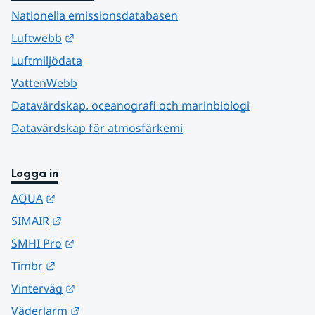
Nationella emissionsdatabasen
Länk till annan webbplats.
Luftwebb
Luftmiljödata
VattenWebb
Datavärdskap, oceanografi och marinbiologi
Datavärdskap för atmosfärkemi
Logga in
Länk till annan webbplats.
AQUA
Länk till annan webbplats.
SIMAIR
Länk till annan webbplats.
SMHI Pro
Länk till annan webbplats.
Timbr
Länk till annan webbplats.
Vinterväg
Länk till annan webbplats.
Väderlarm