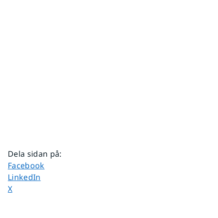
Dela sidan på
:
Dela sidan på
Facebook
Dela sidan på
LinkedIn
Dela sidan på
X