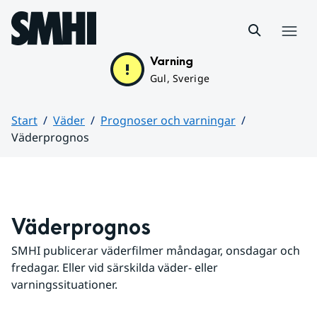
Hoppa till sidans innehåll
Meny
Varning
Gul, Sverige
Start
Väder
Prognoser och varningar
Väderprognos
Huvudinnehåll
Väderprognos
SMHI publicerar väderfilmer måndagar, onsdagar och 
fredagar. Eller vid särskilda väder- eller 
varningssituationer.