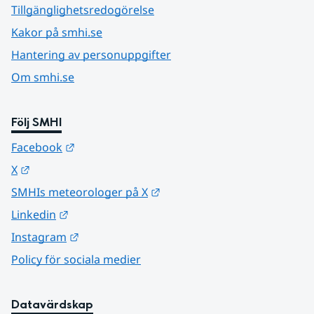
Tillgänglighetsredogörelse
Kakor på smhi.se
Hantering av personuppgifter
Om smhi.se
Följ SMHI
Länk till annan webbplats.
Facebook
Länk till annan webbplats.
X
Länk till annan webbplats.
SMHIs meteorologer på X
Länk till annan webbplats.
Linkedin
Länk till annan webbplats.
Instagram
Policy för sociala medier
Datavärdskap