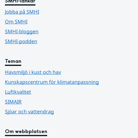
SMHI-länkar
Jobba på SMHI
Om SMHI
SMHI-bloggen
SMHI-podden
Teman
Havsmiljö i kust och hav
Kunskapscentrum för klimatanpassning
Luftkvalitet
SIMAIR
Sjöar och vattendrag
Om webbplatsen