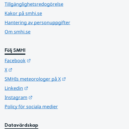
Tillgänglighetsredogörelse
Kakor på smhi.se
Hantering av personuppgifter
Om smhi.se
Följ SMHI
Länk till annan webbplats.
Facebook
Länk till annan webbplats.
X
Länk till annan webbplats.
SMHIs meteorologer på X
Länk till annan webbplats.
Linkedin
Länk till annan webbplats.
Instagram
Policy för sociala medier
Datavärdskap