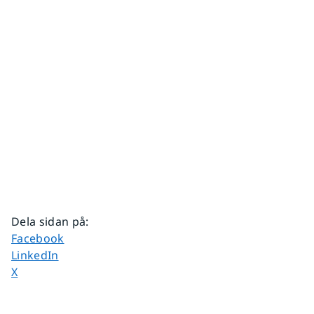
Dela sidan på
:
Dela sidan på
Facebook
Dela sidan på
LinkedIn
Dela sidan på
X