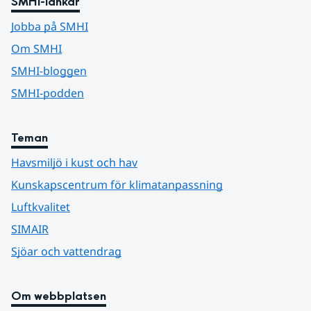
SMHI-länkar
Jobba på SMHI
Om SMHI
SMHI-bloggen
SMHI-podden
Teman
Havsmiljö i kust och hav
Kunskapscentrum för klimatanpassning
Luftkvalitet
SIMAIR
Sjöar och vattendrag
Om webbplatsen