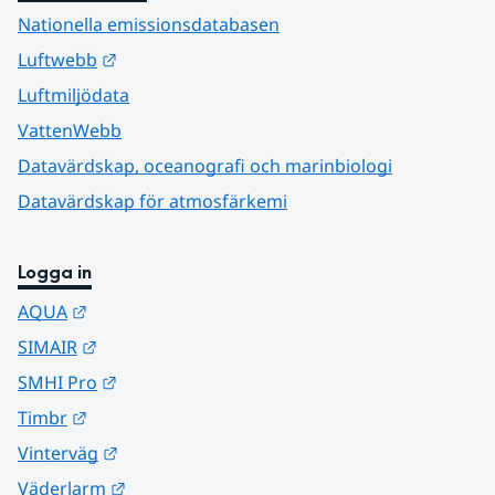
Nationella emissionsdatabasen
Länk till annan webbplats.
Luftwebb
Luftmiljödata
VattenWebb
Datavärdskap, oceanografi och marinbiologi
Datavärdskap för atmosfärkemi
Logga in
Länk till annan webbplats.
AQUA
Länk till annan webbplats.
SIMAIR
Länk till annan webbplats.
SMHI Pro
Länk till annan webbplats.
Timbr
Länk till annan webbplats.
Vinterväg
Länk till annan webbplats.
Väderlarm