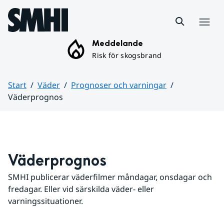
Hoppa till sidans innehåll
Meny
Meddelande
Risk för skogsbrand
Start
Väder
Prognoser och varningar
Väderprognos
Huvudinnehåll
Väderprognos
SMHI publicerar väderfilmer måndagar, onsdagar och 
fredagar. Eller vid särskilda väder- eller 
varningssituationer.