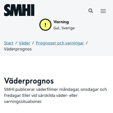
Hoppa till sidans innehåll
Meny
Varning
Gul, Sverige
Start
Väder
Prognoser och varningar
Väderprognos
Huvudinnehåll
Väderprognos
SMHI publicerar väderfilmer måndagar, onsdagar och 
fredagar. Eller vid särskilda väder- eller 
varningssituationer.