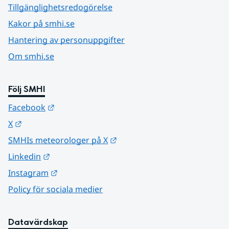
Tillgänglighetsredogörelse
Kakor på smhi.se
Hantering av personuppgifter
Om smhi.se
Följ SMHI
Länk till annan webbplats.
Facebook
Länk till annan webbplats.
X
Länk till annan webbplats.
SMHIs meteorologer på X
Länk till annan webbplats.
Linkedin
Länk till annan webbplats.
Instagram
Policy för sociala medier
Datavärdskap