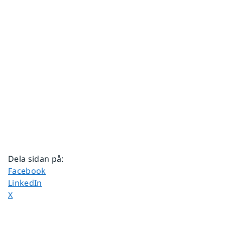
Dela sidan på
:
Dela sidan på
Facebook
Dela sidan på
LinkedIn
Dela sidan på
X