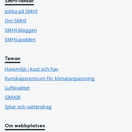
SMHI-länkar
Jobba på SMHI
Om SMHI
SMHI-bloggen
SMHI-podden
Teman
Havsmiljö i kust och hav
Kunskapscentrum för klimatanpassning
Luftkvalitet
SIMAIR
Sjöar och vattendrag
Om webbplatsen