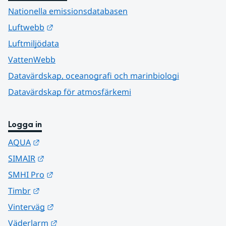
Nationella emissionsdatabasen
Länk till annan webbplats.
Luftwebb
Luftmiljödata
VattenWebb
Datavärdskap, oceanografi och marinbiologi
Datavärdskap för atmosfärkemi
Logga in
Länk till annan webbplats.
AQUA
Länk till annan webbplats.
SIMAIR
Länk till annan webbplats.
SMHI Pro
Länk till annan webbplats.
Timbr
Länk till annan webbplats.
Vinterväg
Länk till annan webbplats.
Väderlarm