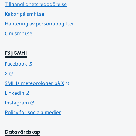
Tillgänglighetsredogörelse
Kakor på smhi.se
Hantering av personuppgifter
Om smhi.se
Följ SMHI
Länk till annan webbplats.
Facebook
Länk till annan webbplats.
X
Länk till annan webbplats.
SMHIs meteorologer på X
Länk till annan webbplats.
Linkedin
Länk till annan webbplats.
Instagram
Policy för sociala medier
Datavärdskap