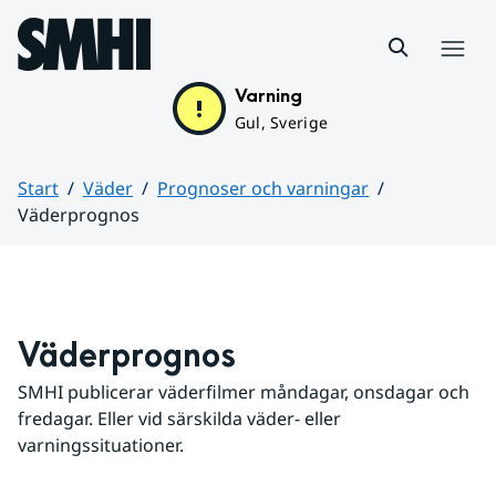
Hoppa till sidans innehåll
Meny
Varning
Gul, Sverige
Start
Väder
Prognoser och varningar
Väderprognos
Huvudinnehåll
Väderprognos
SMHI publicerar väderfilmer måndagar, onsdagar och 
fredagar. Eller vid särskilda väder- eller 
varningssituationer.