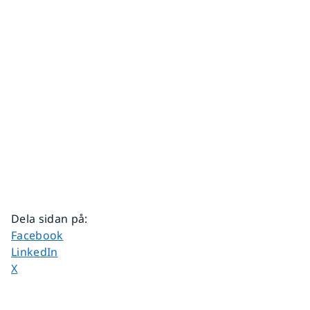
Dela sidan på
:
Dela sidan på
Facebook
Dela sidan på
LinkedIn
Dela sidan på
X