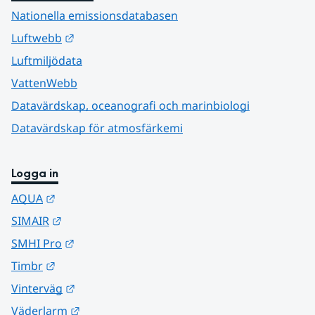
Nationella emissionsdatabasen
Länk till annan webbplats.
Luftwebb
Luftmiljödata
VattenWebb
Datavärdskap, oceanografi och marinbiologi
Datavärdskap för atmosfärkemi
Logga in
Länk till annan webbplats.
AQUA
Länk till annan webbplats.
SIMAIR
Länk till annan webbplats.
SMHI Pro
Länk till annan webbplats.
Timbr
Länk till annan webbplats.
Vinterväg
Länk till annan webbplats.
Väderlarm