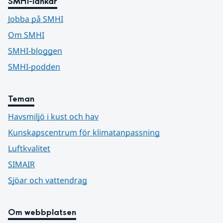
SMHI-länkar
Jobba på SMHI
Om SMHI
SMHI-bloggen
SMHI-podden
Teman
Havsmiljö i kust och hav
Kunskapscentrum för klimatanpassning
Luftkvalitet
SIMAIR
Sjöar och vattendrag
Om webbplatsen