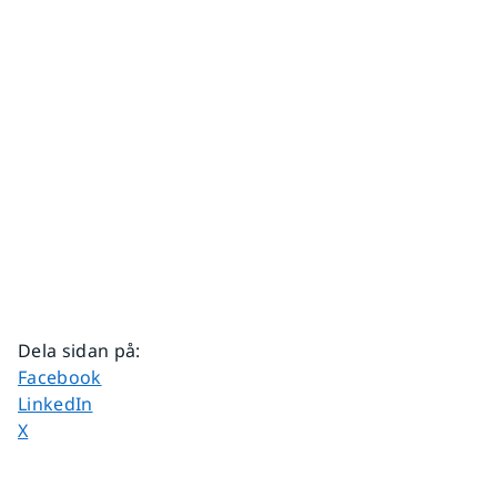
Dela sidan på
:
Dela sidan på
Facebook
Dela sidan på
LinkedIn
Dela sidan på
X