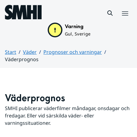
Hoppa till sidans innehåll
Meny
Varning
Gul, Sverige
Start
Väder
Prognoser och varningar
Väderprognos
Huvudinnehåll
Väderprognos
SMHI publicerar väderfilmer måndagar, onsdagar och 
fredagar. Eller vid särskilda väder- eller 
varningssituationer.