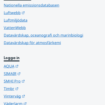
Nationella emissionsdatabasen
Länk till annan webbplats.
Luftwebb
Luftmiljödata
VattenWebb
Datavärdskap, oceanografi och marinbiologi
Datavärdskap för atmosfärkemi
Logga in
Länk till annan webbplats.
AQUA
Länk till annan webbplats.
SIMAIR
Länk till annan webbplats.
SMHI Pro
Länk till annan webbplats.
Timbr
Länk till annan webbplats.
Vinterväg
Länk till annan webbplats.
Väderlarm