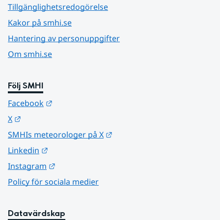
Tillgänglighetsredogörelse
Kakor på smhi.se
Hantering av personuppgifter
Om smhi.se
Följ SMHI
Länk till annan webbplats.
Facebook
Länk till annan webbplats.
X
Länk till annan webbplats.
SMHIs meteorologer på X
Länk till annan webbplats.
Linkedin
Länk till annan webbplats.
Instagram
Policy för sociala medier
Datavärdskap