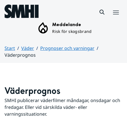
Hoppa till sidans innehåll
Meny
Meddelande
Risk för skogsbrand
Start
Väder
Prognoser och varningar
Väderprognos
Huvudinnehåll
Väderprognos
SMHI publicerar väderfilmer måndagar, onsdagar och 
fredagar. Eller vid särskilda väder- eller 
varningssituationer.