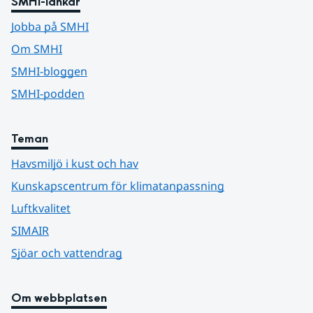
SMHI-länkar
Jobba på SMHI
Om SMHI
SMHI-bloggen
SMHI-podden
Teman
Havsmiljö i kust och hav
Kunskapscentrum för klimatanpassning
Luftkvalitet
SIMAIR
Sjöar och vattendrag
Om webbplatsen