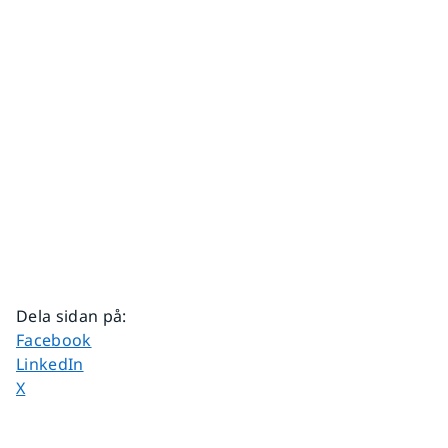
Dela sidan på
:
Dela sidan på
Facebook
Dela sidan på
LinkedIn
Dela sidan på
X