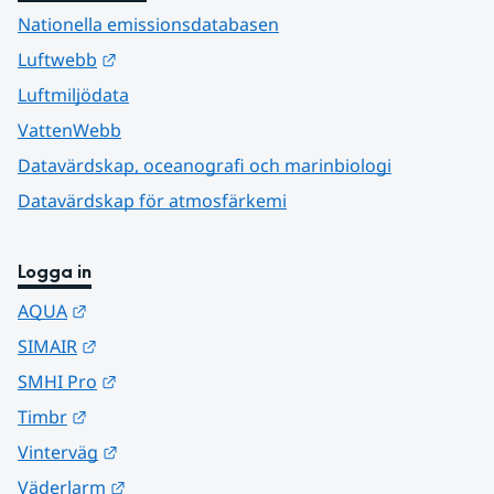
Nationella emissionsdatabasen
Länk till annan webbplats.
Luftwebb
Luftmiljödata
VattenWebb
Datavärdskap, oceanografi och marinbiologi
Datavärdskap för atmosfärkemi
Logga in
Länk till annan webbplats.
AQUA
Länk till annan webbplats.
SIMAIR
Länk till annan webbplats.
SMHI Pro
Länk till annan webbplats.
Timbr
Länk till annan webbplats.
Vinterväg
Länk till annan webbplats.
Väderlarm