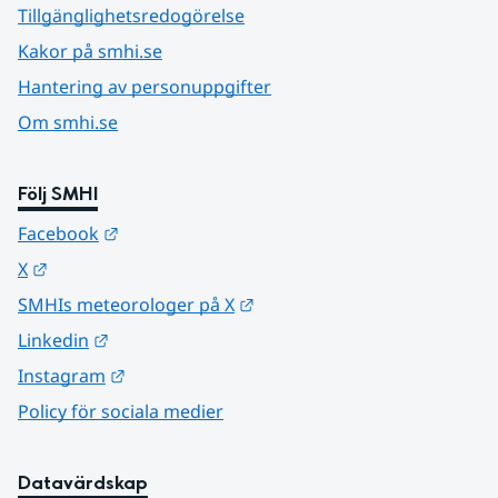
Tillgänglighetsredogörelse
Kakor på smhi.se
Hantering av personuppgifter
Om smhi.se
Följ SMHI
Länk till annan webbplats.
Facebook
Länk till annan webbplats.
X
Länk till annan webbplats.
SMHIs meteorologer på X
Länk till annan webbplats.
Linkedin
Länk till annan webbplats.
Instagram
Policy för sociala medier
Datavärdskap