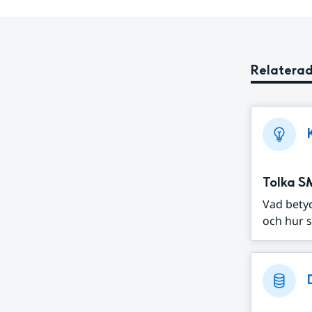
Relaterad
Tolka S
Vad bety
och hur s