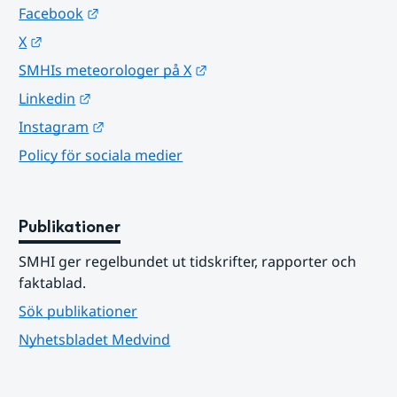
Länk till annan webbplats.
Facebook
Länk till annan webbplats.
X
Länk till annan webbplats.
SMHIs meteorologer på X
Länk till annan webbplats.
Linkedin
Länk till annan webbplats.
Instagram
Policy för sociala medier
Publikationer
SMHI ger regelbundet ut tidskrifter, rapporter och 
faktablad.
Sök publikationer
Nyhetsbladet Medvind