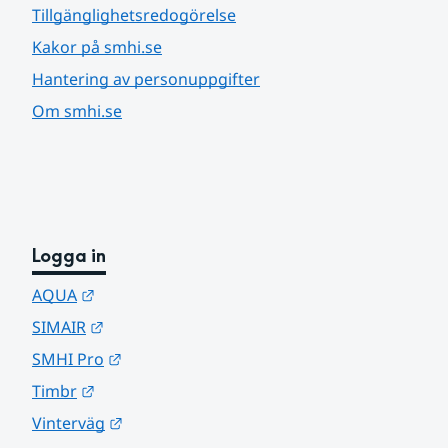
Tillgänglighetsredogörelse
Kakor på smhi.se
Hantering av personuppgifter
Om smhi.se
Logga in
Länk till annan webbplats.
AQUA
Länk till annan webbplats.
SIMAIR
Länk till annan webbplats.
SMHI Pro
Länk till annan webbplats.
Timbr
Länk till annan webbplats.
Vinterväg