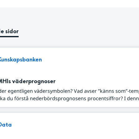
e sidor
Kunskapsbanken
MHIs väderprognoser
der egentligen vädersymbolen? Vad avser ”känns som”-tem
ka du förstå nederbördsprognosens procentsiffror? I denna
Data