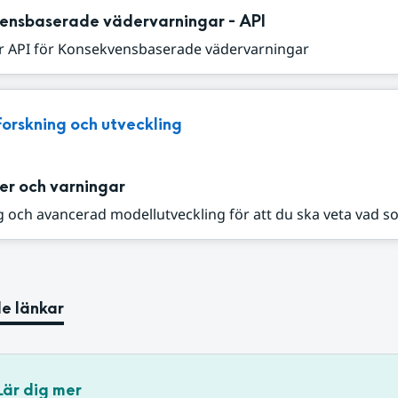
ensbaserade vädervarningar - API
r API för Konsekvensbaserade vädervarningar
Forskning och utveckling
er och varningar
 och avancerad modellutveckling för att du ska veta vad s
e länkar
Lär dig mer