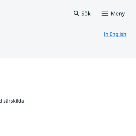
Sök
Meny
In English
 särskilda 