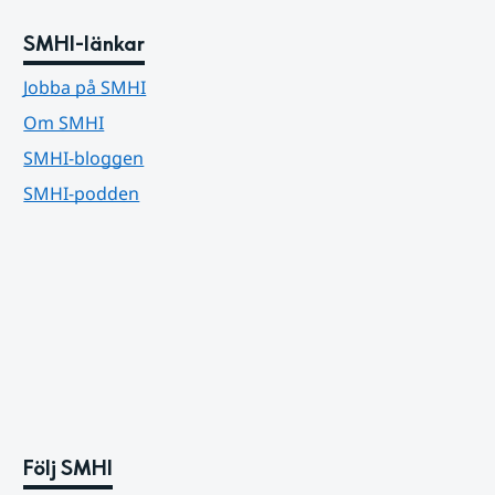
SMHI-länkar
Jobba på SMHI
Om SMHI
SMHI-bloggen
SMHI-podden
Följ SMHI