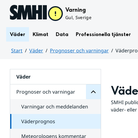
Hoppa till sidans innehåll
Varning
Gul, Sverige
Väder
Klimat
Data
Professionella tjänster
Start
Väder
Prognoser och varningar
Väderpr
varningar
och
Huvudinnehåll
Prognoser
för
Undersidor
Väder
Väde
Prognoser och varningar
SMHI public
Varningar och meddelanden
väder- eller
Väderprognos
Meteorologens kommentar