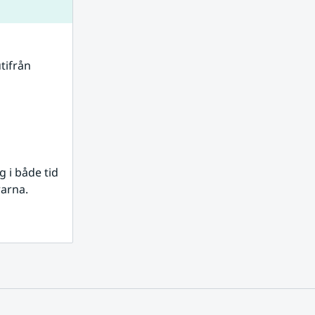
tifrån 
i både tid 
rarna.