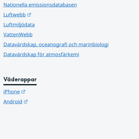
Nationella emissionsdatabasen
Länk till annan webbplats.
Luftwebb
Luftmiljödata
VattenWebb
Datavärdskap, oceanografi och marinbiologi
Datavärdskap för atmosfärkemi
Väderappar
Länk till annan webbplats.
iPhone
Länk till annan webbplats.
Android