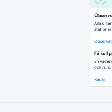
Observa
Alla orte
stationer
Observat
Få koll 
En väder
och rum. 
Radar