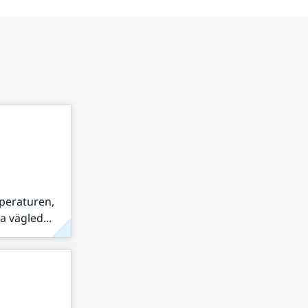
peraturen,
 vägled...