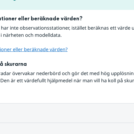
tioner eller beräknade värden?
r har inte observationsstationer, istället beräknas ett värde u
 i närheten och modelldata.
ioner eller beräknade värden?
på skurarna
radar övervakar nederbörd och gör det med hög upplösning 
Den är ett värdefullt hjälpmedel när man vill ha koll på sku