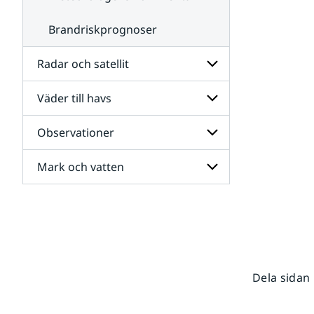
Brandriskprognoser
Radar och satellit
Väder till havs
Undersidor
för
Radar
Observationer
Undersidor
och
för
satellit
Väder
Mark och vatten
Undersidor
till
för
havs
Observationer
Undersidor
för
Mark
och
vatten
Dela sidan