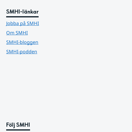
SMHI-länkar
Jobba på SMHI
Om SMHI
SMHI-bloggen
SMHI-podden
Följ SMHI