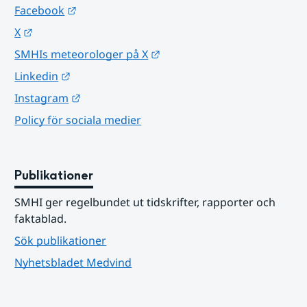
Länk till annan webbplats.
Facebook
Länk till annan webbplats.
X
Länk till annan webbplats.
SMHIs meteorologer på X
Länk till annan webbplats.
Linkedin
Länk till annan webbplats.
Instagram
Policy för sociala medier
Publikationer
SMHI ger regelbundet ut tidskrifter, rapporter och 
faktablad.
Sök publikationer
Nyhetsbladet Medvind