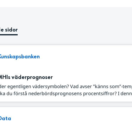
e sidor
Kunskapsbanken
MHIs väderprognoser
der egentligen vädersymbolen? Vad avser ”känns som”-tem
ka du förstå nederbördsprognosens procentsiffror? I denna
Data