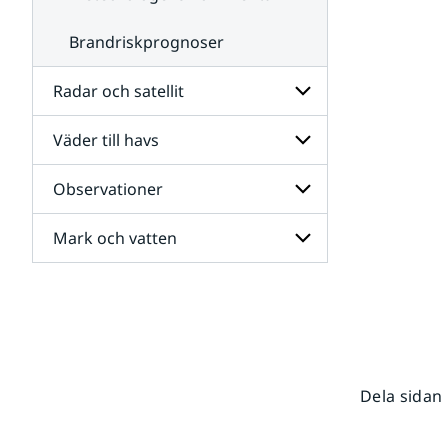
Brandriskprognoser
Radar och satellit
Väder till havs
Undersidor
för
Radar
Observationer
Undersidor
och
för
satellit
Väder
Mark och vatten
Undersidor
till
för
havs
Observationer
Undersidor
för
Mark
och
vatten
Dela sidan