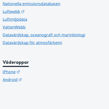
Nationella emissionsdatabasen
Länk till annan webbplats.
Luftwebb
Luftmiljödata
VattenWebb
Datavärdskap, oceanografi och marinbiologi
Datavärdskap för atmosfärkemi
Väderappar
Länk till annan webbplats.
iPhone
Länk till annan webbplats.
Android