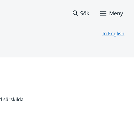
Sök
Meny
In English
 särskilda 