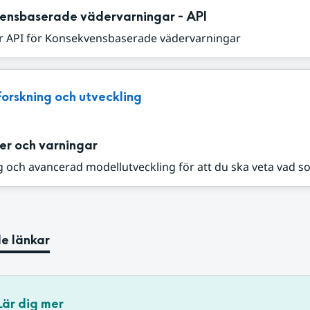
ensbaserade vädervarningar - API
r API för Konsekvensbaserade vädervarningar
Forskning och utveckling
er och varningar
 och avancerad modellutveckling för att du ska veta vad s
e länkar
Lär dig mer