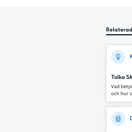
Relaterad
Tolka S
Vad bety
och hur s