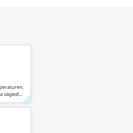
peraturen,
 vägled...