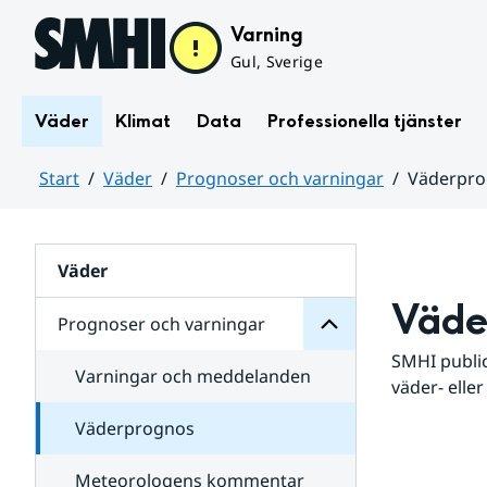
Hoppa till sidans innehåll
Varning
Gul, Sverige
Väder
Klimat
Data
Professionella tjänster
Start
Väder
Prognoser och varningar
Väderpr
varningar
och
Huvudinnehåll
Prognoser
för
Undersidor
Väder
Väde
Prognoser och varningar
SMHI public
Varningar och meddelanden
väder- eller
Väderprognos
Meteorologens kommentar