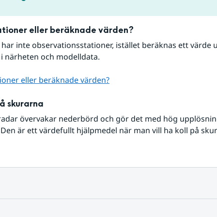
tioner eller beräknade värden?
r har inte observationsstationer, istället beräknas ett värde u
 i närheten och modelldata.
ioner eller beräknade värden?
på skurarna
radar övervakar nederbörd och gör det med hög upplösning 
Den är ett värdefullt hjälpmedel när man vill ha koll på sku