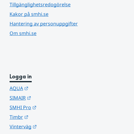
Tillgänglighetsredogörelse
Kakor på smhi.se
Hantering av personuppgifter
Om smhi.se
Logga in
Länk till annan webbplats.
AQUA
Länk till annan webbplats.
SIMAIR
Länk till annan webbplats.
SMHI Pro
Länk till annan webbplats.
Timbr
Länk till annan webbplats.
Vinterväg