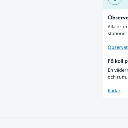
Observa
Alla orte
stationer
Observat
Få koll 
En väder
och rum. 
Radar