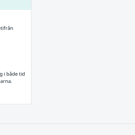
tifrån 
i både tid 
rarna.