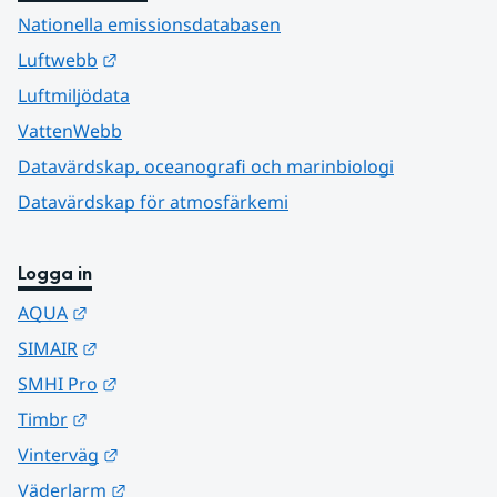
Nationella emissionsdatabasen
Länk till annan webbplats.
Luftwebb
Luftmiljödata
VattenWebb
Datavärdskap, oceanografi och marinbiologi
Datavärdskap för atmosfärkemi
Logga in
Länk till annan webbplats.
AQUA
Länk till annan webbplats.
SIMAIR
Länk till annan webbplats.
SMHI Pro
Länk till annan webbplats.
Timbr
Länk till annan webbplats.
Vinterväg
Länk till annan webbplats.
Väderlarm