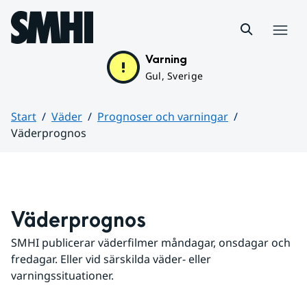
Hoppa till sidans innehåll
Meny
Varning
Gul, Sverige
Start
Väder
Prognoser och varningar
Väderprognos
Huvudinnehåll
Väderprognos
SMHI publicerar väderfilmer måndagar, onsdagar och 
fredagar. Eller vid särskilda väder- eller 
varningssituationer.