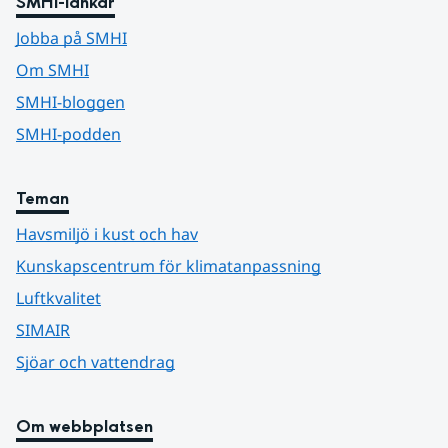
SMHI-länkar
Jobba på SMHI
Om SMHI
SMHI-bloggen
SMHI-podden
Teman
Havsmiljö i kust och hav
Kunskapscentrum för klimatanpassning
Luftkvalitet
SIMAIR
Sjöar och vattendrag
Om webbplatsen