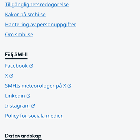
Tillgänglighetsredogörelse
Kakor på smhi.se
Hantering av personuppgifter
Om smhi.se
Följ SMHI
Länk till annan webbplats.
Facebook
Länk till annan webbplats.
X
Länk till annan webbplats.
SMHIs meteorologer på X
Länk till annan webbplats.
Linkedin
Länk till annan webbplats.
Instagram
Policy för sociala medier
Datavärdskap