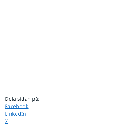
Dela sidan på
:
Dela sidan på
Facebook
Dela sidan på
LinkedIn
Dela sidan på
X