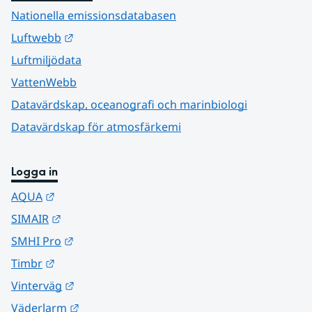
Nationella emissionsdatabasen
Länk till annan webbplats.
Luftwebb
Luftmiljödata
VattenWebb
Datavärdskap, oceanografi och marinbiologi
Datavärdskap för atmosfärkemi
Logga in
Länk till annan webbplats.
AQUA
Länk till annan webbplats.
SIMAIR
Länk till annan webbplats.
SMHI Pro
Länk till annan webbplats.
Timbr
Länk till annan webbplats.
Vinterväg
Länk till annan webbplats.
Väderlarm