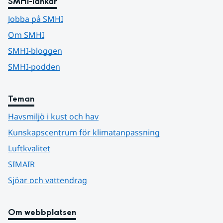
SMHI-länkar
Jobba på SMHI
Om SMHI
SMHI-bloggen
SMHI-podden
Teman
Havsmiljö i kust och hav
Kunskapscentrum för klimatanpassning
Luftkvalitet
SIMAIR
Sjöar och vattendrag
Om webbplatsen