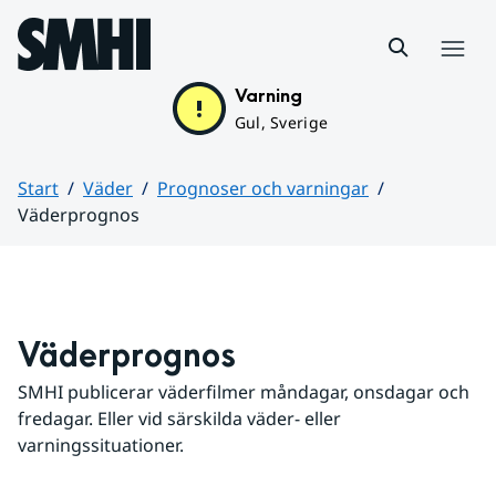
Hoppa till sidans innehåll
Meny
Varning
Gul, Sverige
Start
Väder
Prognoser och varningar
Väderprognos
Huvudinnehåll
Väderprognos
SMHI publicerar väderfilmer måndagar, onsdagar och 
fredagar. Eller vid särskilda väder- eller 
varningssituationer.