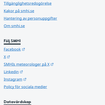
Tillgänglighetsredogörelse
Kakor på smhi.se
Hantering av personuppgifter
Om smhi.se
Följ SMHI
Länk till annan webbplats.
Facebook
Länk till annan webbplats.
X
Länk till annan webbplats.
SMHIs meteorologer på X
Länk till annan webbplats.
Linkedin
Länk till annan webbplats.
Instagram
Policy för sociala medier
Datavärdskap