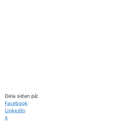
Dela sidan på
:
Dela sidan på
Facebook
Dela sidan på
LinkedIn
Dela sidan på
X