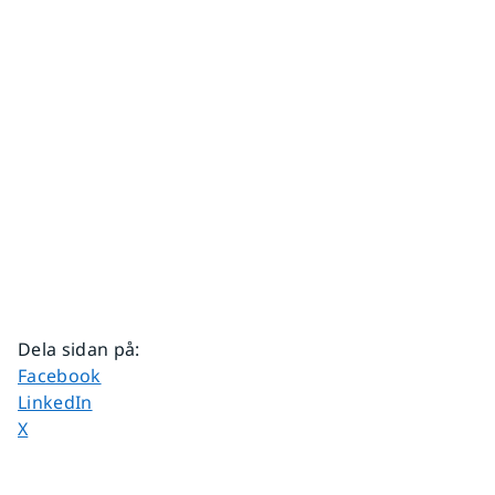
Dela sidan på
:
Dela sidan på
Facebook
Dela sidan på
LinkedIn
Dela sidan på
X