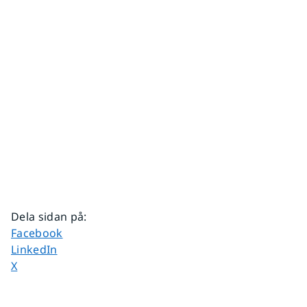
Dela sidan på
:
Dela sidan på
Facebook
Dela sidan på
LinkedIn
Dela sidan på
X