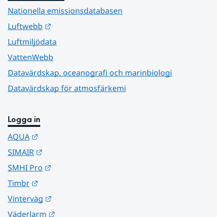
Nationella emissionsdatabasen
Länk till annan webbplats.
Luftwebb
Luftmiljödata
VattenWebb
Datavärdskap, oceanografi och marinbiologi
Datavärdskap för atmosfärkemi
Logga in
Länk till annan webbplats.
AQUA
Länk till annan webbplats.
SIMAIR
Länk till annan webbplats.
SMHI Pro
Länk till annan webbplats.
Timbr
Länk till annan webbplats.
Vinterväg
Länk till annan webbplats.
Väderlarm