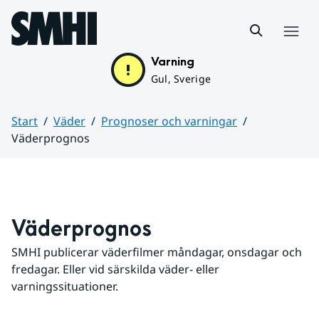
Hoppa till sidans innehåll
Meny
Varning
Gul, Sverige
Start
Väder
Prognoser och varningar
Väderprognos
Huvudinnehåll
Väderprognos
SMHI publicerar väderfilmer måndagar, onsdagar och 
fredagar. Eller vid särskilda väder- eller 
varningssituationer.