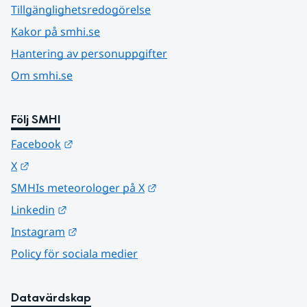
Tillgänglighetsredogörelse
Kakor på smhi.se
Hantering av personuppgifter
Om smhi.se
Följ SMHI
Länk till annan webbplats.
Facebook
Länk till annan webbplats.
X
Länk till annan webbplats.
SMHIs meteorologer på X
Länk till annan webbplats.
Linkedin
Länk till annan webbplats.
Instagram
Policy för sociala medier
Datavärdskap