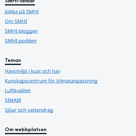
SMHI-länkar
Jobba på SMHI
Om SMHI
SMHI-bloggen
SMHI-podden
Teman
Havsmiljö i kust och hav
Kunskapscentrum för klimatanpassning
Luftkvalitet
SIMAIR
Sjöar och vattendrag
Om webbplatsen