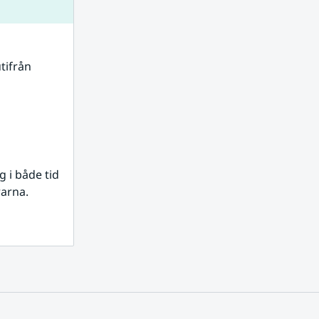
tifrån 
i både tid 
rarna.