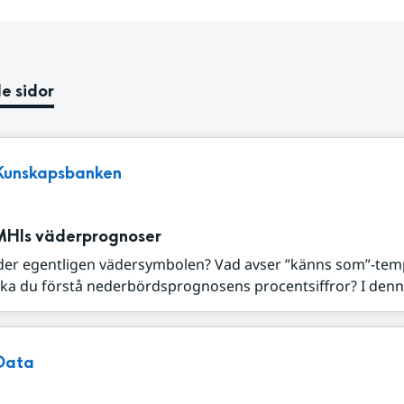
e sidor
Kunskapsbanken
MHIs väderprognoser
der egentligen vädersymbolen? Vad avser ”känns som”-tem
ka du förstå nederbördsprognosens procentsiffror? I denna
Data