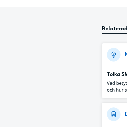
Relaterad
Tolka S
Vad bety
och hur s