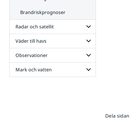
Brandriskprognoser
Radar och satellit
Väder till havs
Undersidor
för
Radar
Observationer
Undersidor
och
för
satellit
Väder
Mark och vatten
Undersidor
till
för
havs
Observationer
Undersidor
för
Mark
och
vatten
Dela sidan