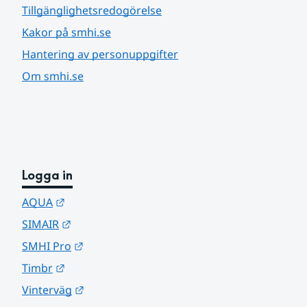
Tillgänglighetsredogörelse
Kakor på smhi.se
Hantering av personuppgifter
Om smhi.se
Logga in
Länk till annan webbplats.
AQUA
Länk till annan webbplats.
SIMAIR
Länk till annan webbplats.
SMHI Pro
Länk till annan webbplats.
Timbr
Länk till annan webbplats.
Vinterväg