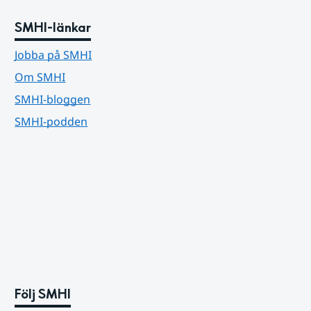
SMHI-länkar
Jobba på SMHI
Om SMHI
SMHI-bloggen
SMHI-podden
Följ SMHI