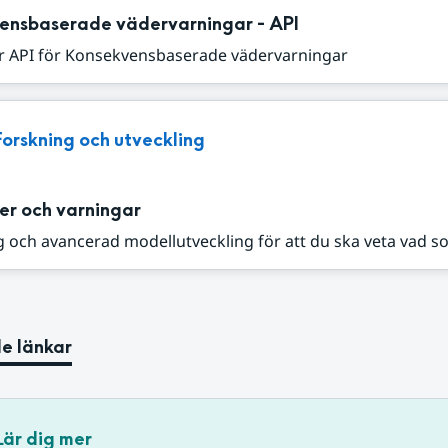
ensbaserade vädervarningar - API
r API för Konsekvensbaserade vädervarningar
Forskning och utveckling
er och varningar
 och avancerad modellutveckling för att du ska veta vad s
e länkar
Lär dig mer