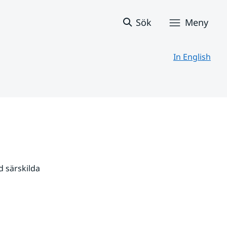
Sök
Meny
In English
 särskilda 