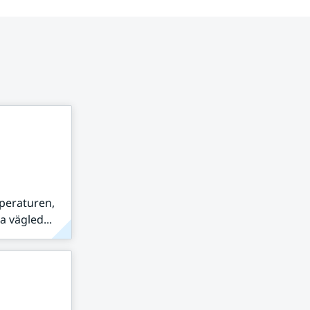
peraturen,
 vägled...