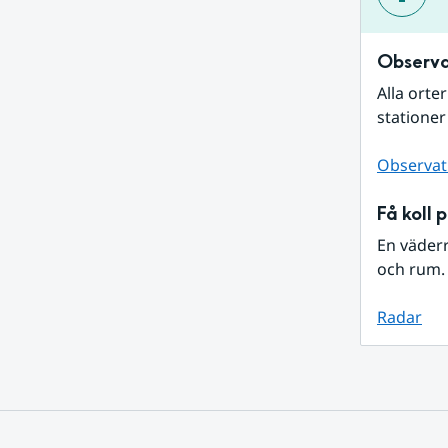
Observa
Alla orte
stationer
Observat
Få koll 
En väder
och rum. 
Radar