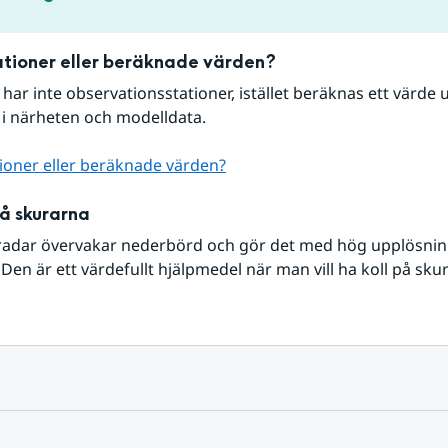
tioner eller beräknade värden?
r har inte observationsstationer, istället beräknas ett värde u
 i närheten och modelldata.
ioner eller beräknade värden?
på skurarna
radar övervakar nederbörd och gör det med hög upplösning 
Den är ett värdefullt hjälpmedel när man vill ha koll på sku