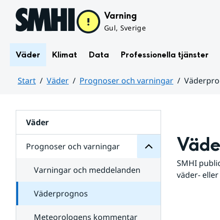
Hoppa till sidans innehåll
Varning
Gul, Sverige
Väder
Klimat
Data
Professionella tjänster
Start
Väder
Prognoser och varningar
Väderpr
varningar
och
Huvudinnehåll
Prognoser
för
Undersidor
Väder
Väde
Prognoser och varningar
SMHI public
Varningar och meddelanden
väder- eller
Väderprognos
Meteorologens kommentar