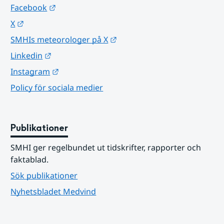
Länk till annan webbplats.
Facebook
Länk till annan webbplats.
X
Länk till annan webbplats.
SMHIs meteorologer på X
Länk till annan webbplats.
Linkedin
Länk till annan webbplats.
Instagram
Policy för sociala medier
Publikationer
SMHI ger regelbundet ut tidskrifter, rapporter och 
faktablad.
Sök publikationer
Nyhetsbladet Medvind