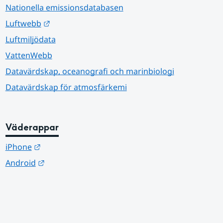
Nationella emissionsdatabasen
Länk till annan webbplats.
Luftwebb
Luftmiljödata
VattenWebb
Datavärdskap, oceanografi och marinbiologi
Datavärdskap för atmosfärkemi
Väderappar
Länk till annan webbplats.
iPhone
Länk till annan webbplats.
Android