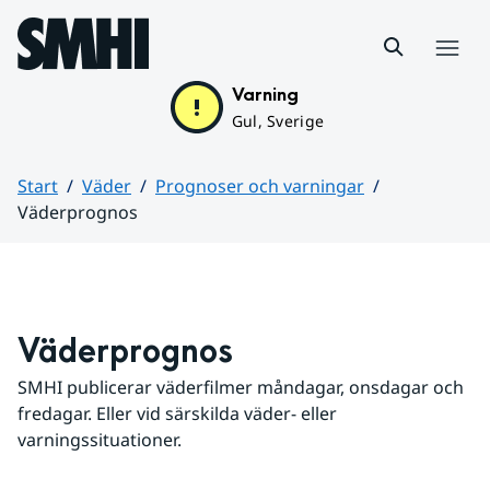
Hoppa till sidans innehåll
Meny
Varning
Gul, Sverige
Start
Väder
Prognoser och varningar
Väderprognos
Huvudinnehåll
Väderprognos
SMHI publicerar väderfilmer måndagar, onsdagar och 
fredagar. Eller vid särskilda väder- eller 
varningssituationer.