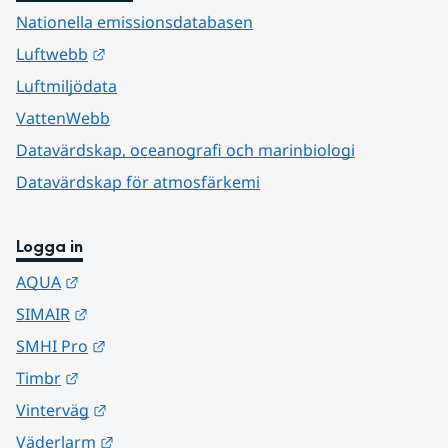
Nationella emissionsdatabasen
Länk till annan webbplats.
Luftwebb
Luftmiljödata
VattenWebb
Datavärdskap, oceanografi och marinbiologi
Datavärdskap för atmosfärkemi
Logga in
Länk till annan webbplats.
AQUA
Länk till annan webbplats.
SIMAIR
Länk till annan webbplats.
SMHI Pro
Länk till annan webbplats.
Timbr
Länk till annan webbplats.
Vinterväg
Länk till annan webbplats.
Väderlarm