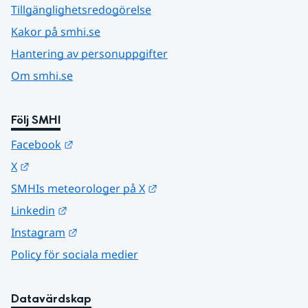
Tillgänglighetsredogörelse
Kakor på smhi.se
Hantering av personuppgifter
Om smhi.se
Följ SMHI
Länk till annan webbplats.
Facebook
Länk till annan webbplats.
X
Länk till annan webbplats.
SMHIs meteorologer på X
Länk till annan webbplats.
Linkedin
Länk till annan webbplats.
Instagram
Policy för sociala medier
Datavärdskap