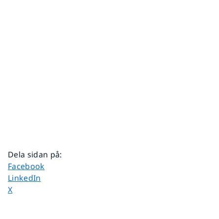
Dela sidan på
:
Dela sidan på
Facebook
Dela sidan på
LinkedIn
Dela sidan på
X