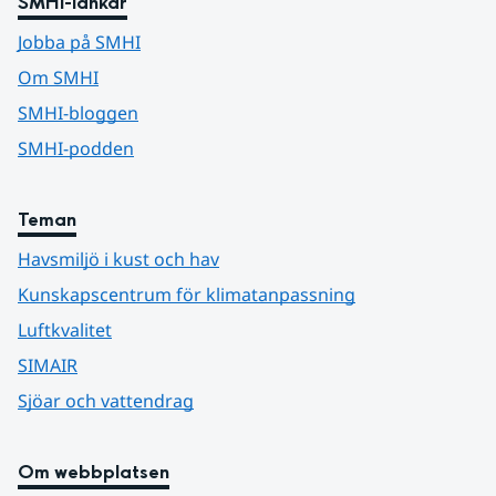
SMHI-länkar
Jobba på SMHI
Om SMHI
SMHI-bloggen
SMHI-podden
Teman
Havsmiljö i kust och hav
Kunskapscentrum för klimatanpassning
Luftkvalitet
SIMAIR
Sjöar och vattendrag
Om webbplatsen