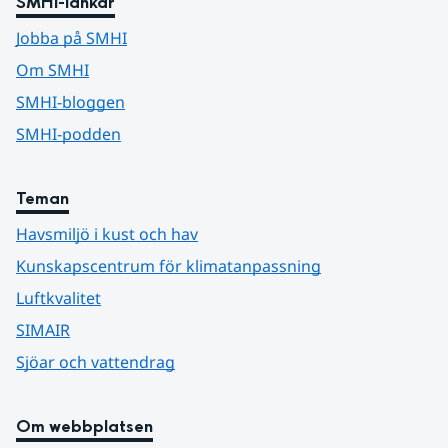
SMHI-länkar
Jobba på SMHI
Om SMHI
SMHI-bloggen
SMHI-podden
Teman
Havsmiljö i kust och hav
Kunskapscentrum för klimatanpassning
Luftkvalitet
SIMAIR
Sjöar och vattendrag
Om webbplatsen