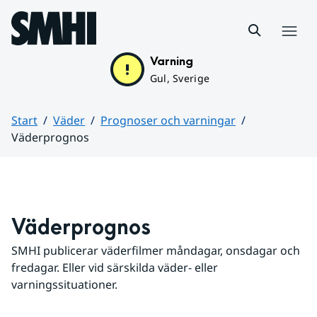
Hoppa till sidans innehåll
Meny
Varning
Gul, Sverige
Start
Väder
Prognoser och varningar
Väderprognos
Huvudinnehåll
Väderprognos
SMHI publicerar väderfilmer måndagar, onsdagar och 
fredagar. Eller vid särskilda väder- eller 
varningssituationer.