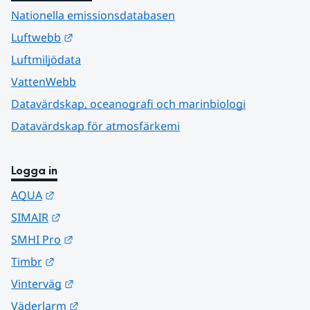
Nationella emissionsdatabasen
Länk till annan webbplats.
Luftwebb
Luftmiljödata
VattenWebb
Datavärdskap, oceanografi och marinbiologi
Datavärdskap för atmosfärkemi
Logga in
Länk till annan webbplats.
AQUA
Länk till annan webbplats.
SIMAIR
Länk till annan webbplats.
SMHI Pro
Länk till annan webbplats.
Timbr
Länk till annan webbplats.
Vinterväg
Länk till annan webbplats.
Väderlarm