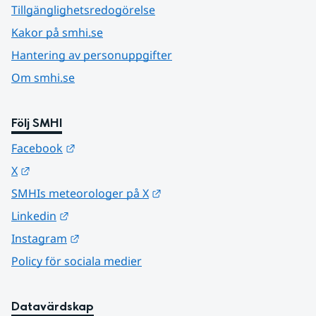
Tillgänglighetsredogörelse
Kakor på smhi.se
Hantering av personuppgifter
Om smhi.se
Följ SMHI
Länk till annan webbplats.
Facebook
Länk till annan webbplats.
X
Länk till annan webbplats.
SMHIs meteorologer på X
Länk till annan webbplats.
Linkedin
Länk till annan webbplats.
Instagram
Policy för sociala medier
Datavärdskap