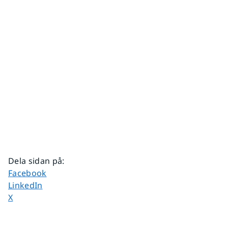
Dela sidan på
:
Dela sidan på
Facebook
Dela sidan på
LinkedIn
Dela sidan på
X