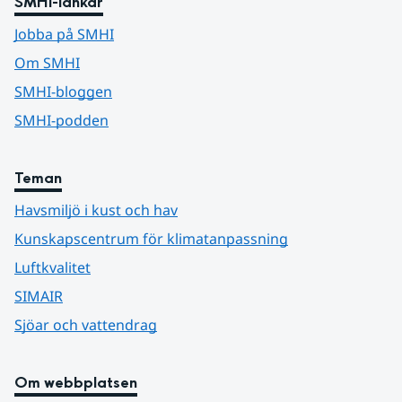
SMHI-länkar
Jobba på SMHI
Om SMHI
SMHI-bloggen
SMHI-podden
Teman
Havsmiljö i kust och hav
Kunskapscentrum för klimatanpassning
Luftkvalitet
SIMAIR
Sjöar och vattendrag
Om webbplatsen