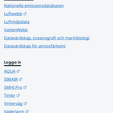
Nationella emissionsdatabasen
Länk till annan webbplats.
Luftwebb
Luftmiljödata
VattenWebb
Datavärdskap, oceanografi och marinbiologi
Datavärdskap för atmosfärkemi
Logga in
Länk till annan webbplats.
AQUA
Länk till annan webbplats.
SIMAIR
Länk till annan webbplats.
SMHI Pro
Länk till annan webbplats.
Timbr
Länk till annan webbplats.
Vinterväg
Länk till annan webbplats.
Väderlarm