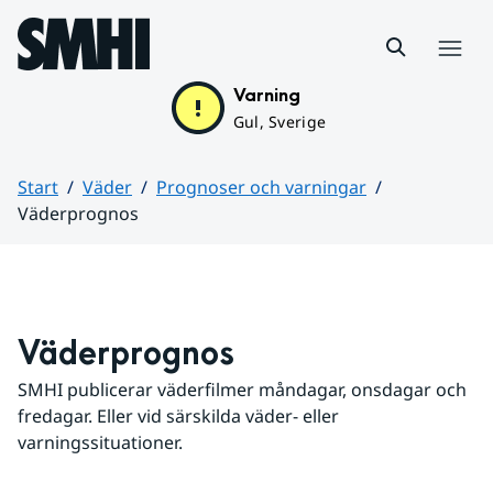
Hoppa till sidans innehåll
Meny
Varning
Gul, Sverige
Start
Väder
Prognoser och varningar
Väderprognos
Huvudinnehåll
Väderprognos
SMHI publicerar väderfilmer måndagar, onsdagar och 
fredagar. Eller vid särskilda väder- eller 
varningssituationer.