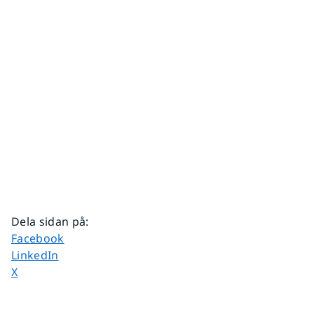
Dela sidan på
:
Dela sidan på
Facebook
Dela sidan på
LinkedIn
Dela sidan på
X