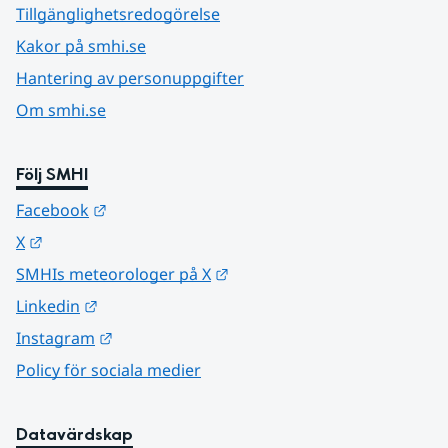
Tillgänglighetsredogörelse
Kakor på smhi.se
Hantering av personuppgifter
Om smhi.se
Följ SMHI
Länk till annan webbplats.
Facebook
Länk till annan webbplats.
X
Länk till annan webbplats.
SMHIs meteorologer på X
Länk till annan webbplats.
Linkedin
Länk till annan webbplats.
Instagram
Policy för sociala medier
Datavärdskap