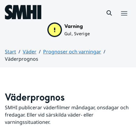
Hoppa till sidans innehåll
Meny
Varning
Gul, Sverige
Start
Väder
Prognoser och varningar
Väderprognos
Huvudinnehåll
Väderprognos
SMHI publicerar väderfilmer måndagar, onsdagar och 
fredagar. Eller vid särskilda väder- eller 
varningssituationer.