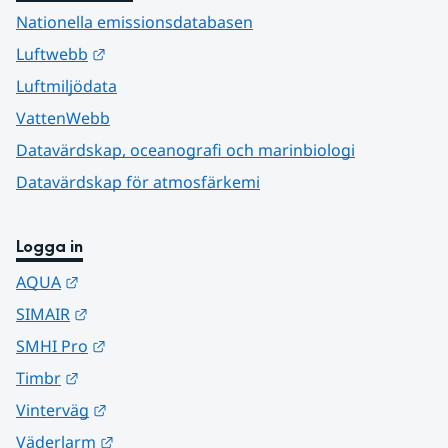
Nationella emissionsdatabasen
Länk till annan webbplats.
Luftwebb
Luftmiljödata
VattenWebb
Datavärdskap, oceanografi och marinbiologi
Datavärdskap för atmosfärkemi
Logga in
Länk till annan webbplats.
AQUA
Länk till annan webbplats.
SIMAIR
Länk till annan webbplats.
SMHI Pro
Länk till annan webbplats.
Timbr
Länk till annan webbplats.
Vinterväg
Länk till annan webbplats.
Väderlarm