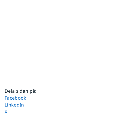
Dela sidan på
:
Dela sidan på
Facebook
Dela sidan på
LinkedIn
Dela sidan på
X