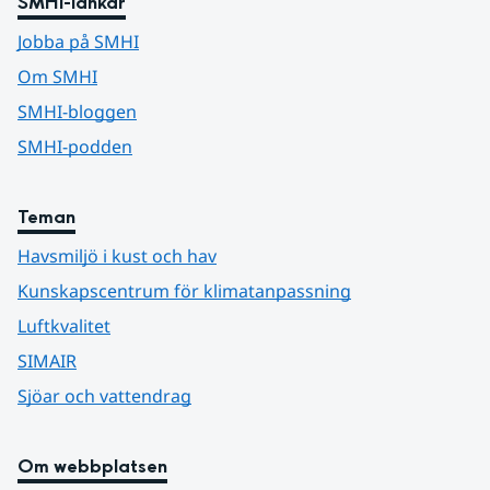
SMHI-länkar
Jobba på SMHI
Om SMHI
SMHI-bloggen
SMHI-podden
Teman
Havsmiljö i kust och hav
Kunskapscentrum för klimatanpassning
Luftkvalitet
SIMAIR
Sjöar och vattendrag
Om webbplatsen