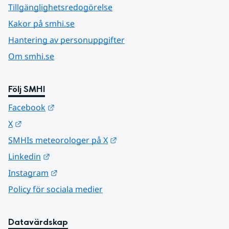
Tillgänglighetsredogörelse
Kakor på smhi.se
Hantering av personuppgifter
Om smhi.se
Följ SMHI
Länk till annan webbplats.
Facebook
Länk till annan webbplats.
X
Länk till annan webbplats.
SMHIs meteorologer på X
Länk till annan webbplats.
Linkedin
Länk till annan webbplats.
Instagram
Policy för sociala medier
Datavärdskap