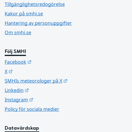
Tillgänglighetsredogörelse
Kakor på smhi.se
Hantering av personuppgifter
Om smhi.se
Följ SMHI
Länk till annan webbplats.
Facebook
Länk till annan webbplats.
X
Länk till annan webbplats.
SMHIs meteorologer på X
Länk till annan webbplats.
Linkedin
Länk till annan webbplats.
Instagram
Policy för sociala medier
Datavärdskap