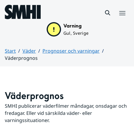
Hoppa till sidans innehåll
Meny
Varning
Gul, Sverige
Start
Väder
Prognoser och varningar
Väderprognos
Huvudinnehåll
Väderprognos
SMHI publicerar väderfilmer måndagar, onsdagar och 
fredagar. Eller vid särskilda väder- eller 
varningssituationer.