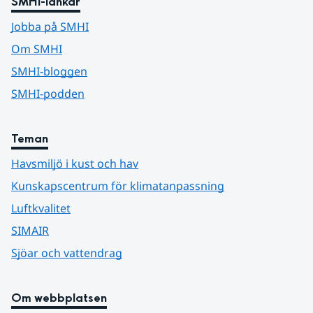
SMHI-länkar
Jobba på SMHI
Om SMHI
SMHI-bloggen
SMHI-podden
Teman
Havsmiljö i kust och hav
Kunskapscentrum för klimatanpassning
Luftkvalitet
SIMAIR
Sjöar och vattendrag
Om webbplatsen