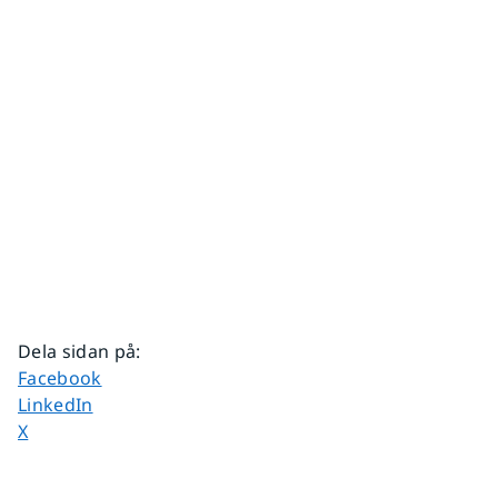
Dela sidan på
:
Dela sidan på
Facebook
Dela sidan på
LinkedIn
Dela sidan på
X