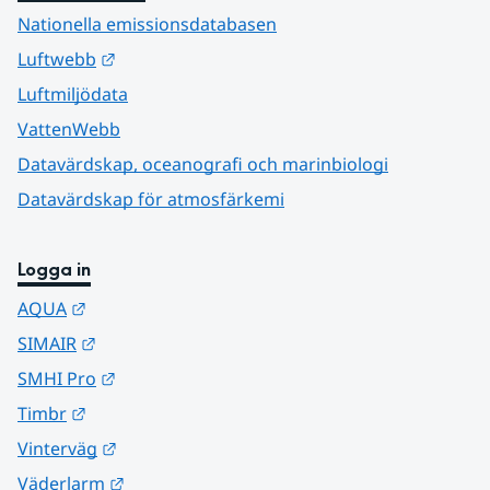
Nationella emissionsdatabasen
Länk till annan webbplats.
Luftwebb
Luftmiljödata
VattenWebb
Datavärdskap, oceanografi och marinbiologi
Datavärdskap för atmosfärkemi
Logga in
Länk till annan webbplats.
AQUA
Länk till annan webbplats.
SIMAIR
Länk till annan webbplats.
SMHI Pro
Länk till annan webbplats.
Timbr
Länk till annan webbplats.
Vinterväg
Länk till annan webbplats.
Väderlarm