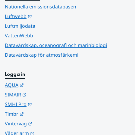
Nationella emissionsdatabasen
Länk till annan webbplats.
Luftwebb
Luftmiljödata
VattenWebb
Datavärdskap, oceanografi och marinbiologi
Datavärdskap för atmosfärkemi
Logga in
Länk till annan webbplats.
AQUA
Länk till annan webbplats.
SIMAIR
Länk till annan webbplats.
SMHI Pro
Länk till annan webbplats.
Timbr
Länk till annan webbplats.
Vinterväg
Länk till annan webbplats.
Väderlarm