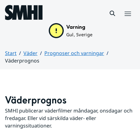
Hoppa till sidans innehåll
Meny
Varning
Gul, Sverige
Start
Väder
Prognoser och varningar
Väderprognos
Huvudinnehåll
Väderprognos
SMHI publicerar väderfilmer måndagar, onsdagar och 
fredagar. Eller vid särskilda väder- eller 
varningssituationer.