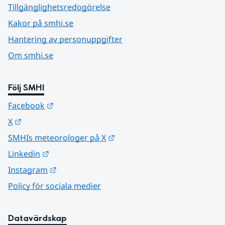
Tillgänglighetsredogörelse
Kakor på smhi.se
Hantering av personuppgifter
Om smhi.se
Följ SMHI
Länk till annan webbplats.
Facebook
Länk till annan webbplats.
X
Länk till annan webbplats.
SMHIs meteorologer på X
Länk till annan webbplats.
Linkedin
Länk till annan webbplats.
Instagram
Policy för sociala medier
Datavärdskap