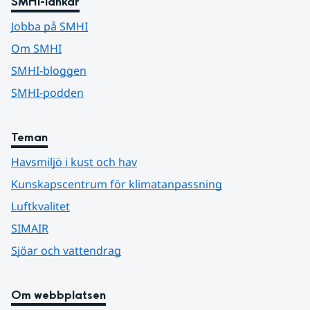
SMHI-länkar
Jobba på SMHI
Om SMHI
SMHI-bloggen
SMHI-podden
Teman
Havsmiljö i kust och hav
Kunskapscentrum för klimatanpassning
Luftkvalitet
SIMAIR
Sjöar och vattendrag
Om webbplatsen