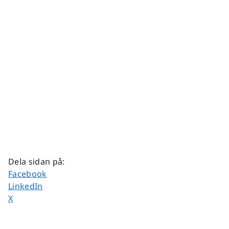
Dela sidan på
:
Dela sidan på
Facebook
Dela sidan på
LinkedIn
Dela sidan på
X