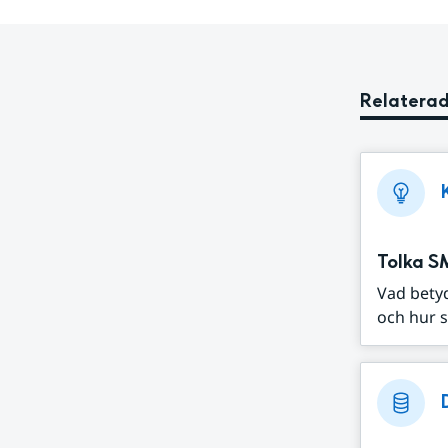
Relaterad
Tolka S
Vad bety
och hur s