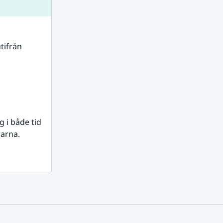
tifrån 
i både tid 
rarna.