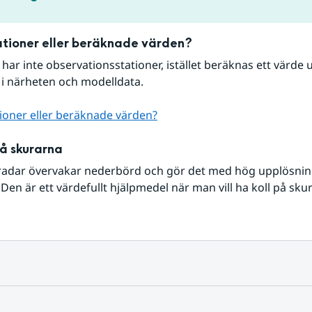
tioner eller beräknade värden?
r har inte observationsstationer, istället beräknas ett värde u
 i närheten och modelldata.
ioner eller beräknade värden?
på skurarna
radar övervakar nederbörd och gör det med hög upplösning 
Den är ett värdefullt hjälpmedel när man vill ha koll på sku