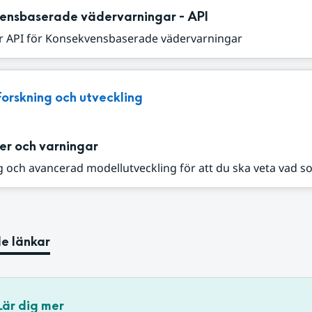
ensbaserade vädervarningar - API
r API för Konsekvensbaserade vädervarningar
Forskning och utveckling
er och varningar
 och avancerad modellutveckling för att du ska veta vad s
e länkar
Lär dig mer