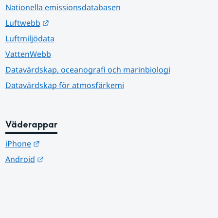
Nationella emissionsdatabasen
Länk till annan webbplats.
Luftwebb
Luftmiljödata
VattenWebb
Datavärdskap, oceanografi och marinbiologi
Datavärdskap för atmosfärkemi
Väderappar
Länk till annan webbplats.
iPhone
Länk till annan webbplats.
Android