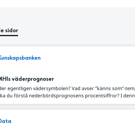
e sidor
Kunskapsbanken
MHIs väderprognoser
der egentligen vädersymbolen? Vad avser ”känns som”-tem
ka du förstå nederbördsprognosens procentsiffror? I denna
Data