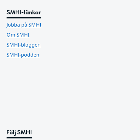
SMHI-länkar
Jobba på SMHI
Om SMHI
SMHI-bloggen
SMHI-podden
Följ SMHI