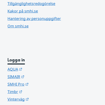
Tillgänglighetsredogörelse
Kakor på smhi.se
Hantering av personuppgifter
Om smhi.se
Logga in
Länk till annan webbplats.
AQUA
Länk till annan webbplats.
SIMAIR
Länk till annan webbplats.
SMHI Pro
Länk till annan webbplats.
Timbr
Länk till annan webbplats.
Vinterväg