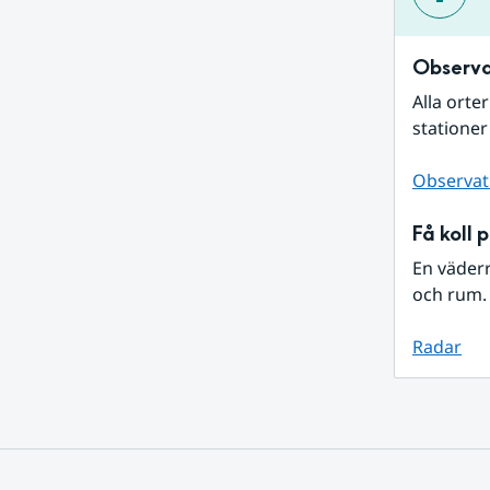
Observa
Alla orte
stationer
Observat
Få koll 
En väder
och rum. 
Radar