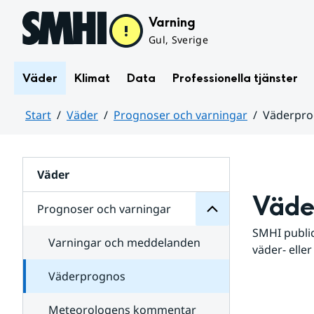
Hoppa till sidans innehåll
Varning
Gul, Sverige
Väder
Klimat
Data
Professionella tjänster
Start
Väder
Prognoser och varningar
Väderpr
varningar
och
Huvudinnehåll
Prognoser
för
Undersidor
Väder
Väde
Prognoser och varningar
SMHI public
Varningar och meddelanden
väder- eller
Väderprognos
Meteorologens kommentar