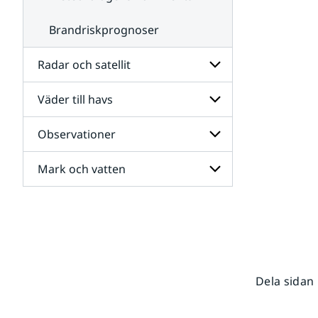
Brandriskprognoser
Radar och satellit
Väder till havs
Undersidor
för
Radar
Observationer
Undersidor
och
för
satellit
Väder
Mark och vatten
Undersidor
till
för
havs
Observationer
Undersidor
för
Mark
och
vatten
Dela sidan