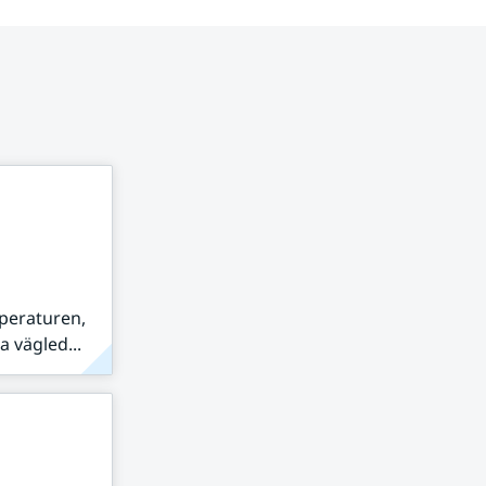
peraturen,
 vägled...