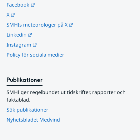
Länk till annan webbplats.
Facebook
Länk till annan webbplats.
X
Länk till annan webbplats.
SMHIs meteorologer på X
Länk till annan webbplats.
Linkedin
Länk till annan webbplats.
Instagram
Policy för sociala medier
Publikationer
SMHI ger regelbundet ut tidskrifter, rapporter och 
faktablad.
Sök publikationer
Nyhetsbladet Medvind