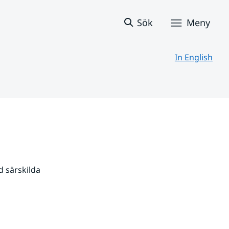
Sök
Meny
In English
 särskilda 