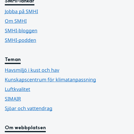
SMHI-länkar
Jobba på SMHI
Om SMHI
SMHI-bloggen
SMHI-podden
Teman
Havsmiljö i kust och hav
Kunskapscentrum för klimatanpassning
Luftkvalitet
SIMAIR
Sjöar och vattendrag
Om webbplatsen