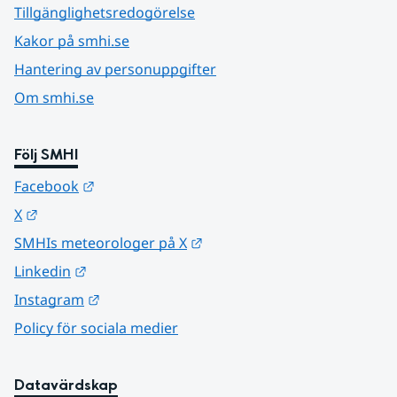
Tillgänglighetsredogörelse
Kakor på smhi.se
Hantering av personuppgifter
Om smhi.se
Följ SMHI
Länk till annan webbplats.
Facebook
Länk till annan webbplats.
X
Länk till annan webbplats.
SMHIs meteorologer på X
Länk till annan webbplats.
Linkedin
Länk till annan webbplats.
Instagram
Policy för sociala medier
Datavärdskap