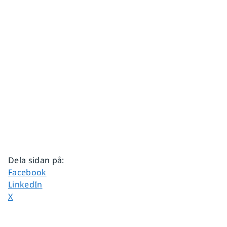
Dela sidan på
:
Dela sidan på
Facebook
Dela sidan på
LinkedIn
Dela sidan på
X