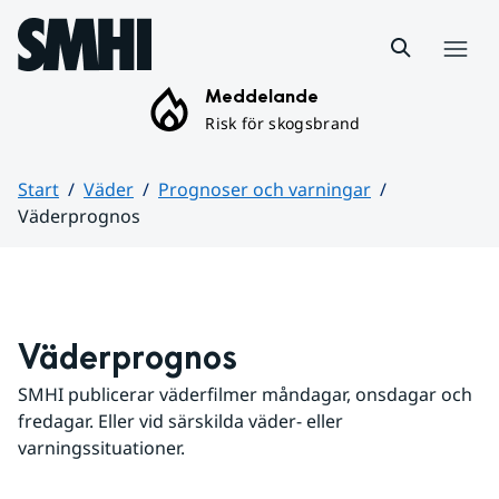
Hoppa till sidans innehåll
Meny
Meddelande
Risk för skogsbrand
Start
Väder
Prognoser och varningar
Väderprognos
Huvudinnehåll
Väderprognos
SMHI publicerar väderfilmer måndagar, onsdagar och 
fredagar. Eller vid särskilda väder- eller 
varningssituationer.