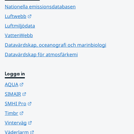
Nationella emissionsdatabasen
Länk till annan webbplats.
Luftwebb
Luftmiljödata
VattenWebb
Datavärdskap, oceanografi och marinbiologi
Datavärdskap för atmosfärkemi
Logga in
Länk till annan webbplats.
AQUA
Länk till annan webbplats.
SIMAIR
Länk till annan webbplats.
SMHI Pro
Länk till annan webbplats.
Timbr
Länk till annan webbplats.
Vinterväg
Länk till annan webbplats.
Väderlarm