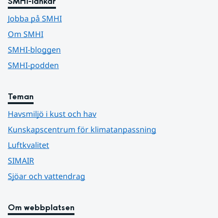
SMHI-länkar
Jobba på SMHI
Om SMHI
SMHI-bloggen
SMHI-podden
Teman
Havsmiljö i kust och hav
Kunskapscentrum för klimatanpassning
Luftkvalitet
SIMAIR
Sjöar och vattendrag
Om webbplatsen