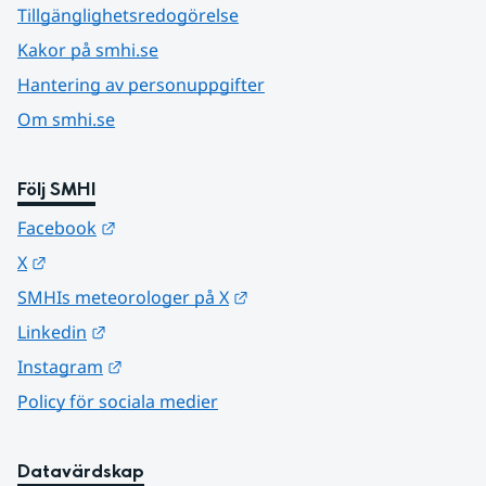
Tillgänglighetsredogörelse
Kakor på smhi.se
Hantering av personuppgifter
Om smhi.se
Följ SMHI
Länk till annan webbplats.
Facebook
Länk till annan webbplats.
X
Länk till annan webbplats.
SMHIs meteorologer på X
Länk till annan webbplats.
Linkedin
Länk till annan webbplats.
Instagram
Policy för sociala medier
Datavärdskap