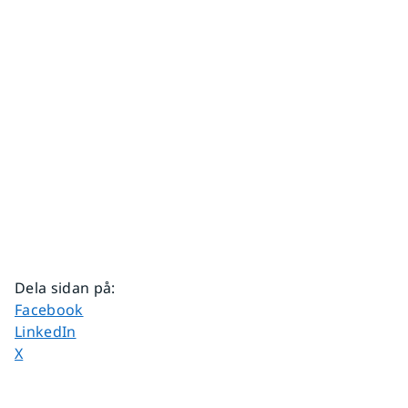
Dela sidan på
:
Dela sidan på
Facebook
Dela sidan på
LinkedIn
Dela sidan på
X