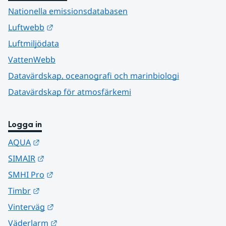
Nationella emissionsdatabasen
Länk till annan webbplats.
Luftwebb
Luftmiljödata
VattenWebb
Datavärdskap, oceanografi och marinbiologi
Datavärdskap för atmosfärkemi
Logga in
Länk till annan webbplats.
AQUA
Länk till annan webbplats.
SIMAIR
Länk till annan webbplats.
SMHI Pro
Länk till annan webbplats.
Timbr
Länk till annan webbplats.
Vinterväg
Länk till annan webbplats.
Väderlarm