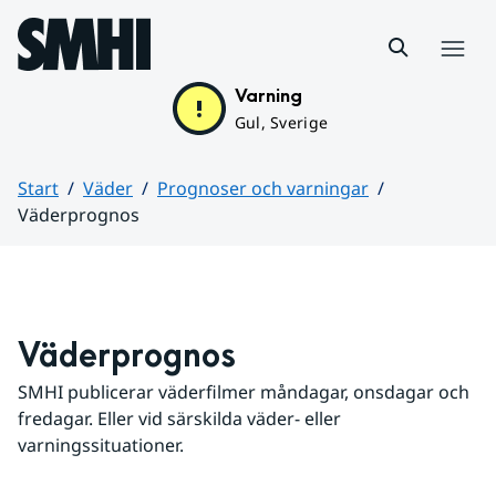
Hoppa till sidans innehåll
Meny
Varning
Gul, Sverige
Start
Väder
Prognoser och varningar
Väderprognos
Huvudinnehåll
Väderprognos
SMHI publicerar väderfilmer måndagar, onsdagar och 
fredagar. Eller vid särskilda väder- eller 
varningssituationer.