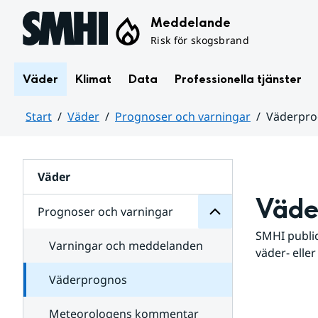
Hoppa till sidans innehåll
Meddelande
Risk för skogsbrand
Väder
Klimat
Data
Professionella tjänster
Start
Väder
Prognoser och varningar
Väderpr
varningar
och
Huvudinnehåll
Prognoser
för
Undersidor
Väder
Väde
Prognoser och varningar
SMHI public
Varningar och meddelanden
väder- eller
Väderprognos
Meteorologens kommentar