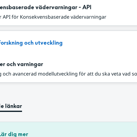
ensbaserade vädervarningar - API
r API för Konsekvensbaserade vädervarningar
Forskning och utveckling
er och varningar
 och avancerad modellutveckling för att du ska veta vad s
e länkar
Lär dig mer