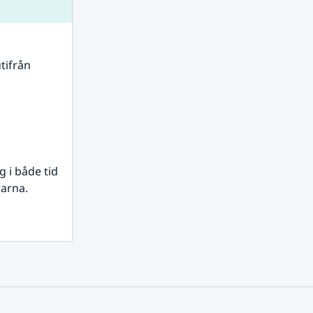
tifrån 
i både tid 
rarna.