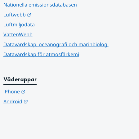
Nationella emissionsdatabasen
Länk till annan webbplats.
Luftwebb
Luftmiljödata
VattenWebb
Datavärdskap, oceanografi och marinbiologi
Datavärdskap för atmosfärkemi
Väderappar
Länk till annan webbplats.
iPhone
Länk till annan webbplats.
Android