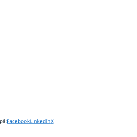
Dela sidan på
Dela sidan på
Dela sidan på
 på
:
Facebook
LinkedIn
X