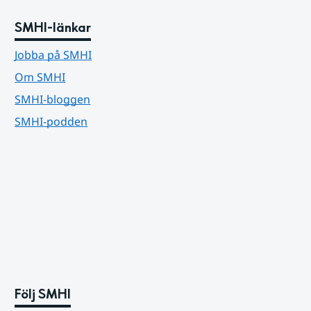
SMHI-länkar
Jobba på SMHI
Om SMHI
SMHI-bloggen
SMHI-podden
Följ SMHI