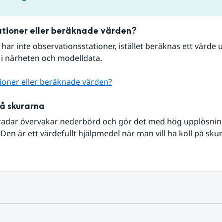
tioner eller beräknade värden?
r har inte observationsstationer, istället beräknas ett värde u
 i närheten och modelldata.
ioner eller beräknade värden?
på skurarna
radar övervakar nederbörd och gör det med hög upplösning 
Den är ett värdefullt hjälpmedel när man vill ha koll på sku