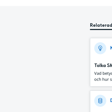
Relaterad
Tolka S
Vad bety
och hur s