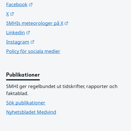
Länk till annan webbplats.
Facebook
Länk till annan webbplats.
X
Länk till annan webbplats.
SMHIs meteorologer på X
Länk till annan webbplats.
Linkedin
Länk till annan webbplats.
Instagram
Policy för sociala medier
Publikationer
SMHI ger regelbundet ut tidskrifter, rapporter och 
faktablad.
Sök publikationer
Nyhetsbladet Medvind