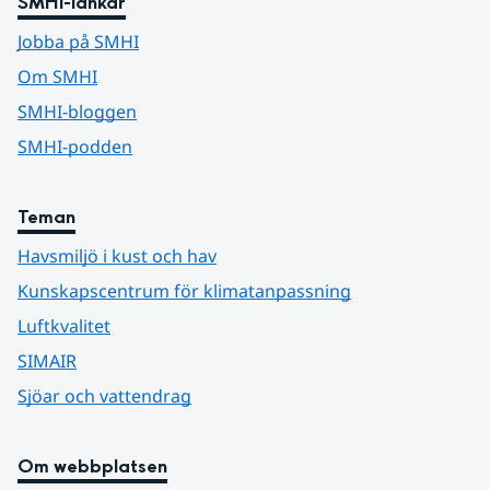
SMHI-länkar
Jobba på SMHI
Om SMHI
SMHI-bloggen
SMHI-podden
Teman
Havsmiljö i kust och hav
Kunskapscentrum för klimatanpassning
Luftkvalitet
SIMAIR
Sjöar och vattendrag
Om webbplatsen