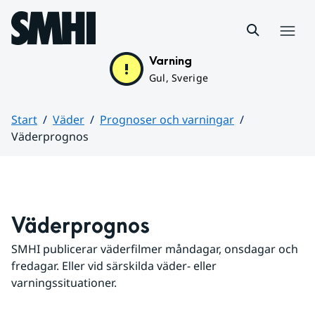
Hoppa till sidans innehåll
Meny
Varning
Gul, Sverige
Start
Väder
Prognoser och varningar
Väderprognos
Huvudinnehåll
Väderprognos
SMHI publicerar väderfilmer måndagar, onsdagar och 
fredagar. Eller vid särskilda väder- eller 
varningssituationer.