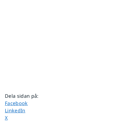
Dela sidan på
:
Dela sidan på
Facebook
Dela sidan på
LinkedIn
Dela sidan på
X