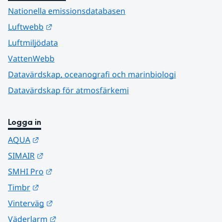
Nationella emissionsdatabasen
Länk till annan webbplats.
Luftwebb
Luftmiljödata
VattenWebb
Datavärdskap, oceanografi och marinbiologi
Datavärdskap för atmosfärkemi
Logga in
Länk till annan webbplats.
AQUA
Länk till annan webbplats.
SIMAIR
Länk till annan webbplats.
SMHI Pro
Länk till annan webbplats.
Timbr
Länk till annan webbplats.
Vinterväg
Länk till annan webbplats.
Väderlarm