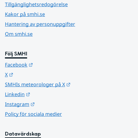
Tillgänglighetsredogörelse
Kakor på smhi.se
Hantering av personuppgifter
Om smhi.se
Följ SMHI
Länk till annan webbplats.
Facebook
Länk till annan webbplats.
X
Länk till annan webbplats.
SMHIs meteorologer på X
Länk till annan webbplats.
Linkedin
Länk till annan webbplats.
Instagram
Policy för sociala medier
Datavärdskap