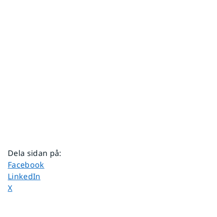
Dela sidan på
:
Dela sidan på
Facebook
Dela sidan på
LinkedIn
Dela sidan på
X