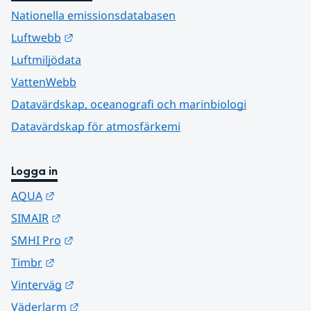
Nationella emissionsdatabasen
Länk till annan webbplats.
Luftwebb
Luftmiljödata
VattenWebb
Datavärdskap, oceanografi och marinbiologi
Datavärdskap för atmosfärkemi
Logga in
Länk till annan webbplats.
AQUA
Länk till annan webbplats.
SIMAIR
Länk till annan webbplats.
SMHI Pro
Länk till annan webbplats.
Timbr
Länk till annan webbplats.
Vinterväg
Länk till annan webbplats.
Väderlarm