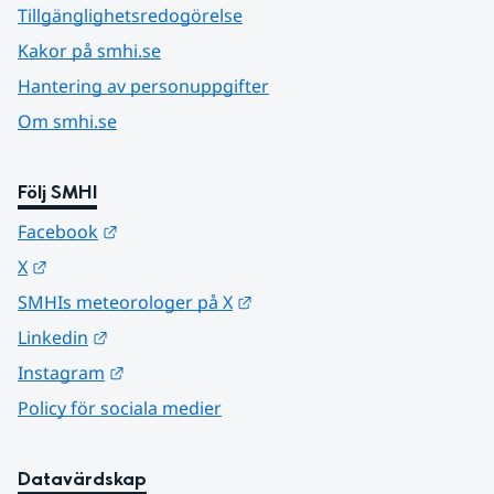
Tillgänglighetsredogörelse
Kakor på smhi.se
Hantering av personuppgifter
Om smhi.se
Följ SMHI
Länk till annan webbplats.
Facebook
Länk till annan webbplats.
X
Länk till annan webbplats.
SMHIs meteorologer på X
Länk till annan webbplats.
Linkedin
Länk till annan webbplats.
Instagram
Policy för sociala medier
Datavärdskap