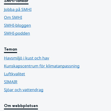
SMHI-länkar
Jobba på SMHI
Om SMHI
SMHI-bloggen
SMHI-podden
Teman
Havsmiljö i kust och hav
Kunskapscentrum för klimatanpassning
Luftkvalitet
SIMAIR
Sjöar och vattendrag
Om webbplatsen