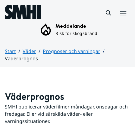
Hoppa till sidans innehåll
Meny
Meddelande
Risk för skogsbrand
Start
Väder
Prognoser och varningar
Väderprognos
Huvudinnehåll
Väderprognos
SMHI publicerar väderfilmer måndagar, onsdagar och 
fredagar. Eller vid särskilda väder- eller 
varningssituationer.