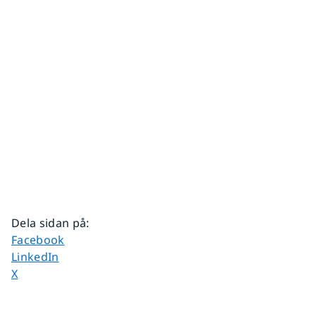
Dela sidan på
:
Dela sidan på
Facebook
Dela sidan på
LinkedIn
Dela sidan på
X