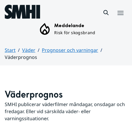
Hoppa till sidans innehåll
Meny
Meddelande
Risk för skogsbrand
Start
Väder
Prognoser och varningar
Väderprognos
Huvudinnehåll
Väderprognos
SMHI publicerar väderfilmer måndagar, onsdagar och 
fredagar. Eller vid särskilda väder- eller 
varningssituationer.