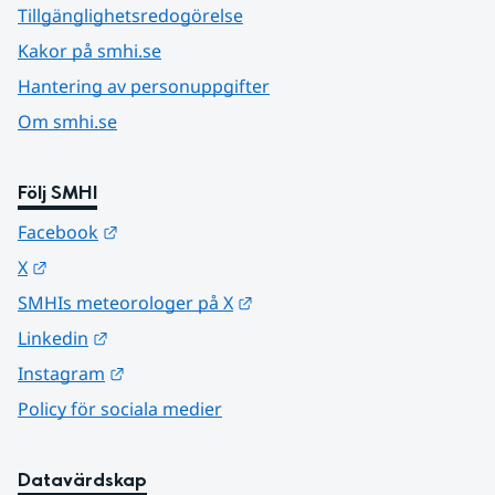
Tillgänglighetsredogörelse
Kakor på smhi.se
Hantering av personuppgifter
Om smhi.se
Följ SMHI
Länk till annan webbplats.
Facebook
Länk till annan webbplats.
X
Länk till annan webbplats.
SMHIs meteorologer på X
Länk till annan webbplats.
Linkedin
Länk till annan webbplats.
Instagram
Policy för sociala medier
Datavärdskap