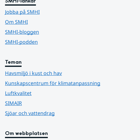
SMHI-länkar
Jobba på SMHI
Om SMHI
SMHI-bloggen
SMHI-podden
Teman
Havsmiljö i kust och hav
Kunskapscentrum för klimatanpassning
Luftkvalitet
SIMAIR
Sjöar och vattendrag
Om webbplatsen