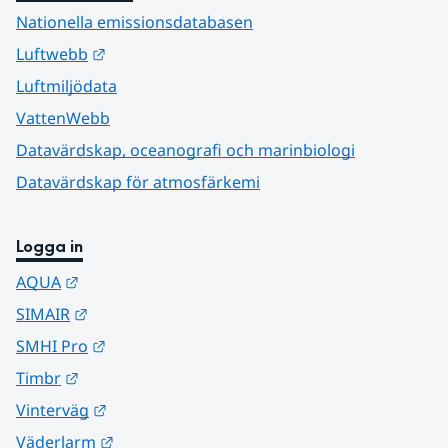
Nationella emissionsdatabasen
Länk till annan webbplats.
Luftwebb
Luftmiljödata
VattenWebb
Datavärdskap, oceanografi och marinbiologi
Datavärdskap för atmosfärkemi
Logga in
Länk till annan webbplats.
AQUA
Länk till annan webbplats.
SIMAIR
Länk till annan webbplats.
SMHI Pro
Länk till annan webbplats.
Timbr
Länk till annan webbplats.
Vinterväg
Länk till annan webbplats.
Väderlarm